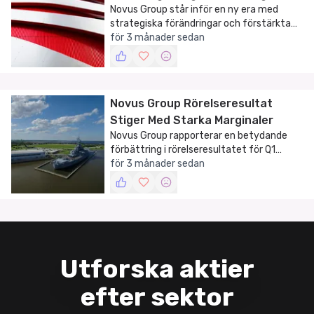
Novus Group står inför en ny era med
strategiska förändringar och förstärkta
internationella samarbeten, trots en
för 3 månader sedan
försämrad försäljningsutveckling.
Novus Group Rörelseresultat
Stiger Med Starka Marginaler
Novus Group rapporterar en betydande
förbättring i rörelseresultatet för Q1
2026.
för 3 månader sedan
Utforska aktier
efter sektor