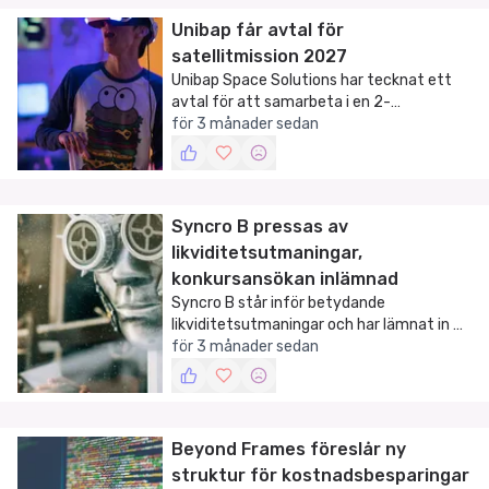
Unibap får avtal för
satellitmission 2027
Unibap Space Solutions har tecknat ett
avtal för att samarbeta i en 2-
satellitmission 2027, vilket markerar ett
för 3 månader sedan
betydande steg mot framtida
rymdlösningar.
Syncro B pressas av
likviditetsutmaningar,
konkursansökan inlämnad
Syncro B står inför betydande
likviditetsutmaningar och har lämnat in en
konkursansökan. Bolaget arbetar aktivt
för 3 månader sedan
för att lösa situationen.
Beyond Frames föreslår ny
struktur för kostnadsbesparingar