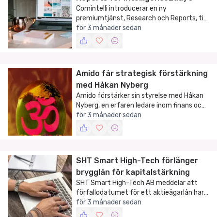
Comintelli introducerar en ny
premiumtjänst, Research och Reports, till
sin Intelligence2day®-plattform för att
för 3 månader sedan
förbättra marknads- och
konkurrensanalys.
Amido får strategisk förstärkning
med Håkan Nyberg
Amido förstärker sin styrelse med Håkan
Nyberg, en erfaren ledare inom finans och
digital transformation.
för 3 månader sedan
SHT Smart High-Tech förlänger
brygglån för kapitalstärkning
SHT Smart High-Tech AB meddelar att
förfallodatumet för ett aktieägarlån har
senarelagts, vilket stärker bolagets
för 3 månader sedan
finansiella position under