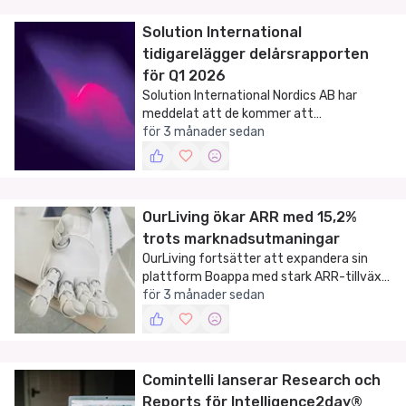
Solution International
tidigarelägger delårsrapporten
för Q1 2026
Solution International Nordics AB har
meddelat att de kommer att
tidigarelägga offentliggörandet av sin
för 3 månader sedan
delårsrapport för första kvartalet 2026.
OurLiving ökar ARR med 15,2%
trots marknadsutmaningar
OurLiving fortsätter att expandera sin
plattform Boappa med stark ARR-tillväxt
och strategiska satsningar för 2026.
för 3 månader sedan
Comintelli lanserar Research och
Reports för Intelligence2day®