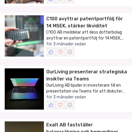
kommersialiseringsfasen.
C100 avyttrar patentportfölj för
14 MSEK, stärker likviditet
C100 AB meddelar att dess dotterbolag
avyttrar en patentportfölj för 14 MSEK,
vilket stärker bolagets finansiella position.
för 3 månader sedan
OurLiving presenterar strategiska
insikter via Teams
OurLiving AB bjuder in investerare till en
presentation via Teams för att diskutera
strategiska insikter och framtida planer.
för 3 månader sedan
Exalt AB fastställer
balansräkning och bemyndigar