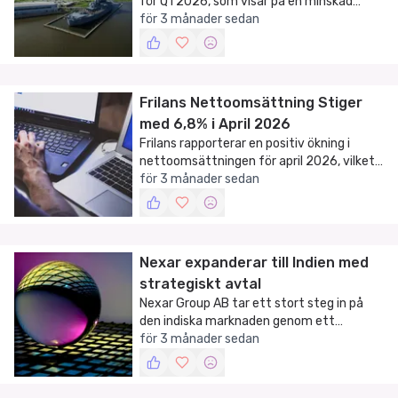
för Q1 2026, som visar på en minskad
nettoomsättning och ett ökat
för 3 månader sedan
underskott.
Frilans Nettoomsättning Stiger
med 6,8% i April 2026
Frilans rapporterar en positiv ökning i
nettoomsättningen för april 2026, vilket
indikerar fortsatt tillväxt och stabilitet
för 3 månader sedan
för företaget.
Nexar expanderar till Indien med
strategiskt avtal
Nexar Group AB tar ett stort steg in på
den indiska marknaden genom ett
exklusivt produktionsavtal med Big Idea
för 3 månader sedan
Films för deras populära TV-format
Football Dreamz.