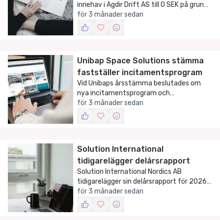
innehav i Agdir Drift AS till 0 SEK på grund
av Agdirs finansiella situation.
för 3 månader sedan
Unibap Space Solutions stämma
fastställer incitamentsprogram
Vid Unibaps årsstämma beslutades om
nya incitamentsprogram och
styrelseomval.
för 3 månader sedan
Solution International
tidigarelägger delårsrapport
Solution International Nordics AB
tidigarelägger sin delårsrapport för 2026,
vilket kan påverka marknadens
för 3 månader sedan
förväntningar.