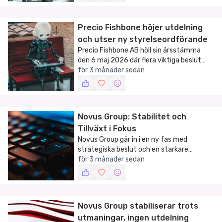
Precio Fishbone höjer utdelning
och utser ny styrelseordförande
Precio Fishbone AB höll sin årsstämma
den 6 maj 2026 där flera viktiga beslut
fattades.
för 3 månader sedan
Novus Group: Stabilitet och
Tillväxt i Fokus
Novus Group går in i en ny fas med
strategiska beslut och en starkare
styrelse.
för 3 månader sedan
Novus Group stabiliserar trots
utmaningar, ingen utdelning