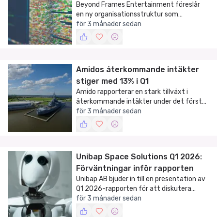
Beyond Frames Entertainment föreslår
en ny organisationsstruktur som
förväntas generera betydande
för 3 månader sedan
kostnadsbesparingar.
Amidos återkommande intäkter
stiger med 13% i Q1
Amido rapporterar en stark tillväxt i
återkommande intäkter under det första
kvartalet 2026, vilket stärker deras
för 3 månader sedan
position på marknaden.
Unibap Space Solutions Q1 2026:
Förväntningar inför rapporten
Unibap AB bjuder in till en presentation av
Q1 2026-rapporten för att diskutera
företagets ekonomiska prestationer och
för 3 månader sedan
framtida utsikter.