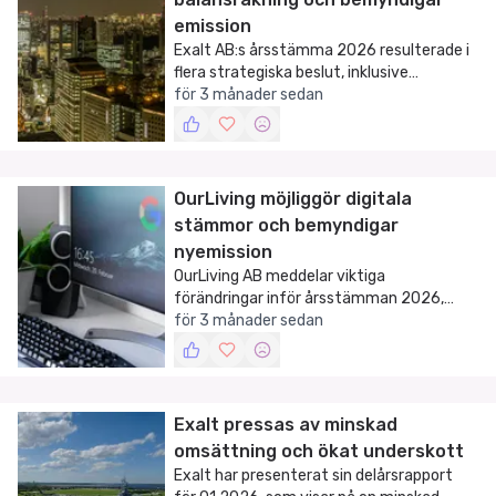
emission
Exalt AB:s årsstämma 2026 resulterade i
flera strategiska beslut, inklusive
bemyndigande för emission av aktier.
för 3 månader sedan
OurLiving möjliggör digitala
stämmor och bemyndigar
nyemission
OurLiving AB meddelar viktiga
förändringar inför årsstämman 2026,
inklusive möjligheten till digitala stämmor
för 3 månader sedan
och bemyndigande för nyemission.
Exalt pressas av minskad
omsättning och ökat underskott
Exalt har presenterat sin delårsrapport