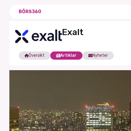
BÖRS360
Exalt
Översikt
Artiklar
Nyheter