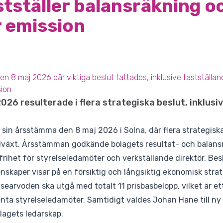
stställer balansräkning o
 emission
en 8 maj 2026 där viktiga beslut fattades, inklusive fastställa
ion.
026 resulterade i flera strategiska beslut, inklus
sin årsstämma den 8 maj 2026 i Solna, där flera strategiska
illväxt. Årsstämman godkände bolagets resultat- och balans
rihet för styrelseledamöter och verkställande direktör. Bes
kenskaper visar på en försiktig och långsiktig ekonomisk strat
searvoden ska utgå med totalt 11 prisbasbelopp, vilket är ett
ta styrelseledamöter. Samtidigt valdes Johan Hane till ny 
olagets ledarskap.