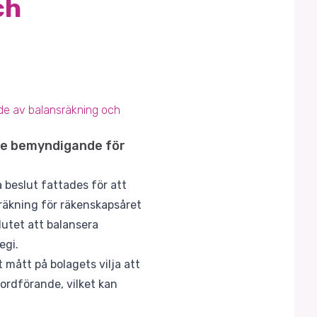
ch
nde av balansräkning och
ive bemyndigande för
 beslut fattades för att
räkning för räkenskapsåret
lutet att balansera
egi.
 mått på bolagets vilja att
ordförande, vilket kan