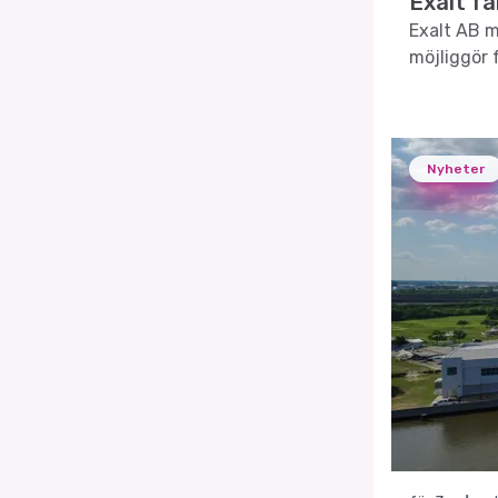
Exalt få
Exalt AB me
möjliggör f
Nyheter