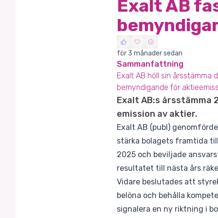
Exalt AB fa
bemyndigar
för 3 månader sedan
Sammanfattning
Exalt AB höll sin årsstämma d
bemyndigande för aktieemiss
Exalt AB:s årsstämma 2
emission av aktier.
Exalt AB (publ) genomförde 
stärka bolagets framtida t
2025 och beviljade ansvarsf
resultatet till nästa års rä
Vidare beslutades att styrel
belöna och behålla kompeten
signalera en ny riktning i b