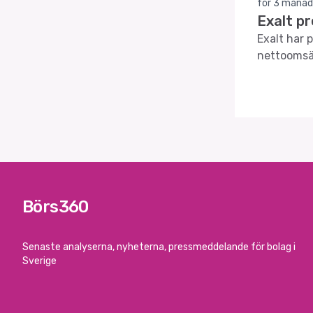
för 3 månad
Exalt p
Exalt har 
nettoomsät
Börs360
Senaste analyserna, nyheterna, pressmeddelande för bolag i
Sverige