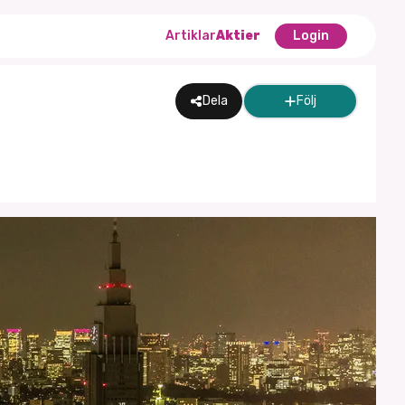
Artiklar
Aktier
Login
Dela
Följ