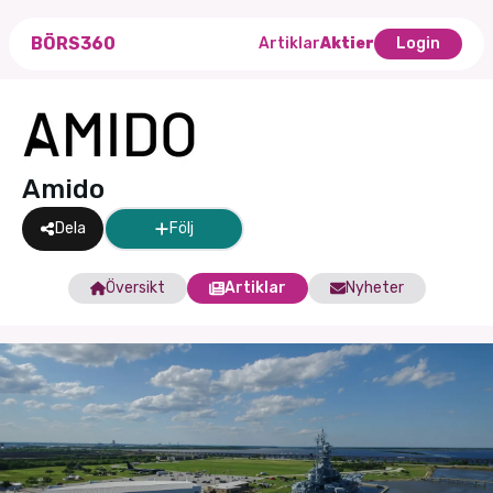
BÖRS360
Artiklar
Aktier
Login
Amido
Dela
Följ
Översikt
Artiklar
Nyheter