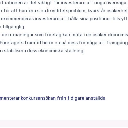
ituationen är det viktigt för investerare att noga överväga s
 för att hantera sina likviditetsproblem, kvarstår osäkerhete
 rekommenderas investerare att hålla sina positioner tills yt
 tillgänglig.
r de utmaningar som företag kan möta i en osäker ekonomisk
i. Företagets framtid beror nu på dess förmåga att framgån
n stabilisera dess ekonomiska ställning.
mmenterar konkursansökan från tidigare anställda