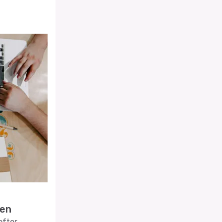
ten
efter