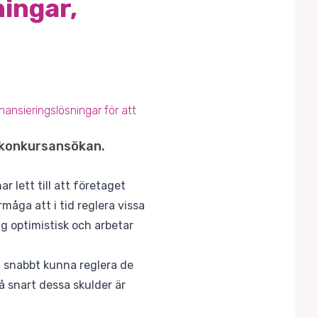
ingar,
ansieringslösningar för att
n konkursansökan.
r lett till att företaget
måga att i tid reglera vissa
ing optimistisk och arbetar
t snabbt kunna reglera de
 snart dessa skulder är