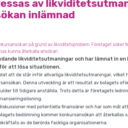
essas av likviditetsutman
ökan inlämnad
kursansökan på grund av likviditetsproblem. Företaget söker fin
pas kunna återkalla ansökan.
tydande likviditetsutmaningar och har lämnat in e
för att lösa situationen.
t att de står inför allvarliga likviditetsutmaningar, vilket ha
sansökan. Denna utveckling är ett resultat av bolagets oför
kulder till tidigare anställda. Trots detta är företagets ledn
inansieringslösning.
 diskussioner med potentiella finansiärer och har som mål at
 bolagets bedömning kommer konkursansökan att återkallas så
bekräftats av de berörda fackliga organisationerna.