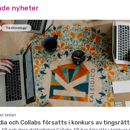
ade nyheter
Technology
er sedan
ia och Collabs försatts i konkurs av tingsrät
 AB och dess dotterbolag Collabs AB har försatts i konkurs 