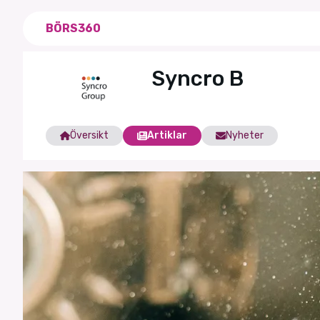
BÖRS360
Syncro B
Översikt
Artiklar
Nyheter