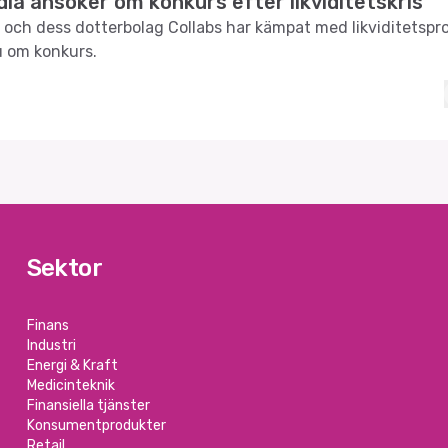
ia ansöker om konkurs efter likviditetskris
 och dess dotterbolag Collabs har kämpat med likviditetsp
u om konkurs.
Sektor
Finans
Industri
Energi & Kraft
Medicinteknik
Finansiella tjänster
Konsumentprodukter
Retail