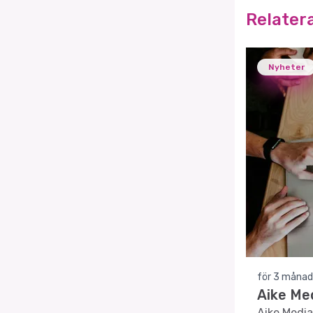
Relater
Nyheter
för 3 månad
Aike Med
Aike Media