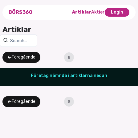
BÖRS360
Artiklar
Aktier
Login
Artiklar
Föregående
8
Företag nämnda i artiklarna nedan
Föregående
8