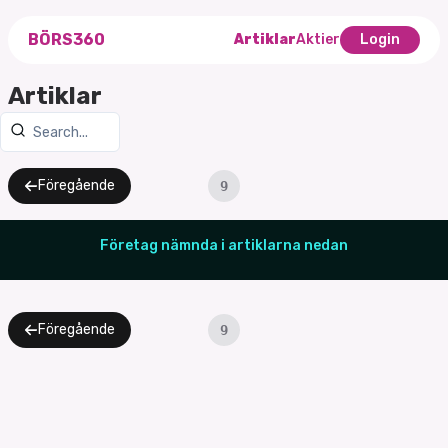
BÖRS360
Artiklar
Aktier
Login
Artiklar
Föregående
9
Företag nämnda i artiklarna nedan
Föregående
9