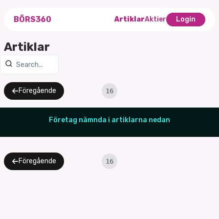
BÖRS360
Artiklar
Aktier
Login
Artiklar
Föregående
16
Företag nämnda i artiklarna nedan
Föregående
16