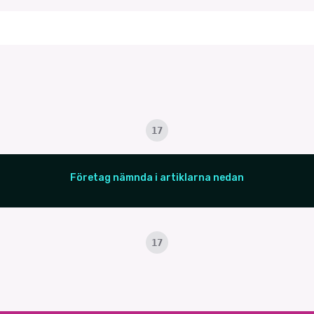
17
Företag nämnda i artiklarna nedan
17