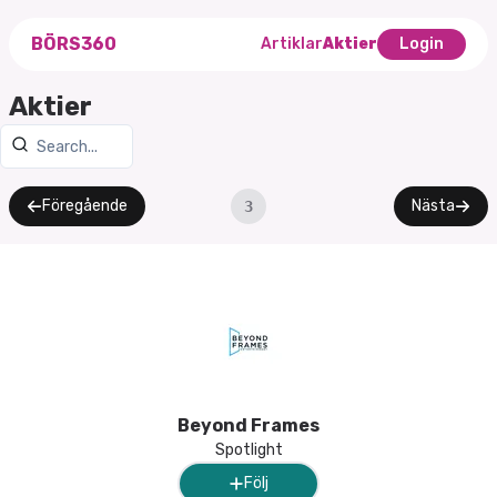
BÖRS360
Artiklar
Aktier
Login
Aktier
Föregående
Nästa
3
Beyond Frames
Spotlight
Följ