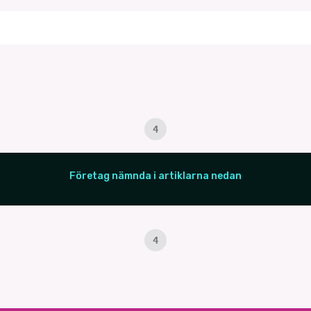
4
Företag nämnda i artiklarna nedan
4