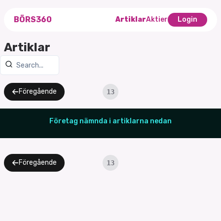
BÖRS360
Artiklar
Aktier
Login
Artiklar
Föregående
13
Företag nämnda i artiklarna nedan
Föregående
13