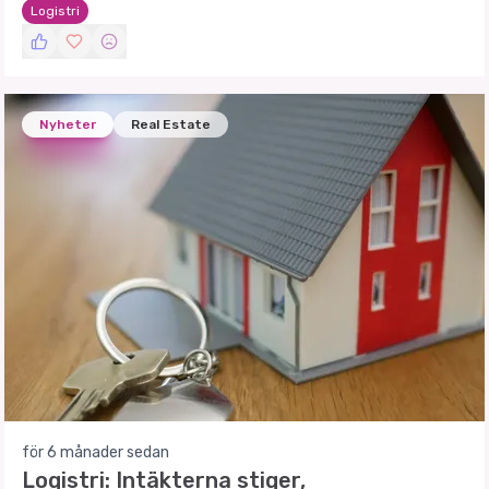
Logistri
Nyheter
Real Estate
för 6 månader sedan
Logistri: Intäkterna stiger,