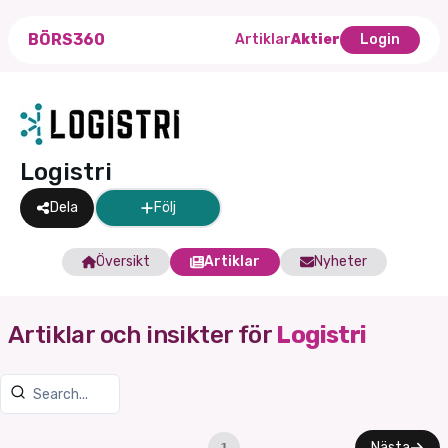
BÖRS360
Artiklar
Aktier
Login
Logistri
Dela
Följ
Översikt
Artiklar
Nyheter
Artiklar och insikter för
Logistri
Nästa