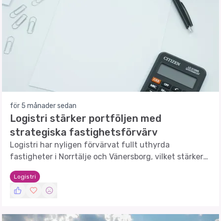
för 5 månader sedan
Logistri stärker portföljen med
strategiska fastighetsförvärv
Logistri har nyligen förvärvat fullt uthyrda
fastigheter i Norrtälje och Vänersborg, vilket stärker
bolagets position inom nischade och tekniska
Logistri
marknader.