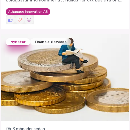
utdelningen av det helägda dotterbolaget Palvora
Athanase Innovation AB
AB.
Nyheter
Financial Services
för 3 månader sedan