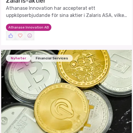
Zalaris-aktier
Athanase Innovation har accepterat ett
uppköpserbjudande för sina aktier i Zalaris ASA, vilket
kan innebära en betydande värdeökning.
Athanase Innovation AB
Nyheter
Financial Services