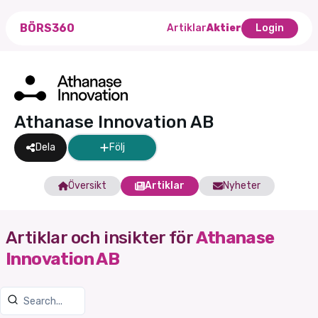
BÖRS360
Artiklar
Aktier
Login
Athanase Innovation AB
Dela
Följ
Översikt
Artiklar
Nyheter
Artiklar och insikter för
Athanase
Innovation AB