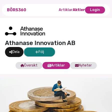
BÖRS360
Artiklar
Aktier
Login
Athanase Innovation AB
Dela
Följ
Översikt
Artiklar
Nyheter