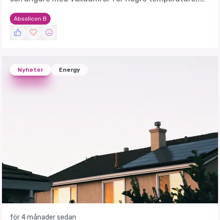
med en installation planerad hos TotalEnergies i
Absolicon B
Spanien.
Nyheter
Energy
för 4 månader sedan