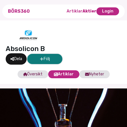
BÖRS360
Artiklar
Aktier
Login
Absolicon B
Dela
Följ
Översikt
Artiklar
Nyheter