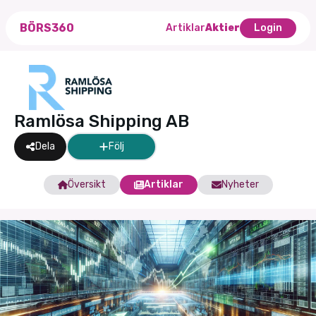
BÖRS360
Artiklar
Aktier
Login
Ramlösa Shipping AB
Dela
Följ
Översikt
Artiklar
Nyheter