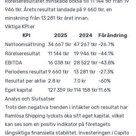
Rörelseresultatet minskade också till 11 144 tkr från 19
946 tkr. Årets resultat landade på 9 660 tkr, en
minskning från 13 281 tkr året innan.
Viktiga KPI:er
KPI
2025
2024
Förändring
Nettoomsättning
34 667 tkr
47 267 tkr
-26.7%
Rörelseresultat
11 144 tkr
19 946 tkr
-44.1%
EBITDA
16 038 tkr
28 522 tkr
-43.8%
Periodens resultat
9 660 tkr
13 281 tkr
-27.3%
Resultat per aktie
2.8 kr
7.0 kr
-60%
Eget kapital
127 359 tkr
114 158 tkr
11.6%
Analys och Slutsatser
Trots den negativa trenden i intäkter och resultat har
Ramlösa Shipping lyckats öka sitt eget kapital, vilket
kan ses som en positiv indikator på företagets
långsiktiga finansiella stabilitet. Investeringen i Capito