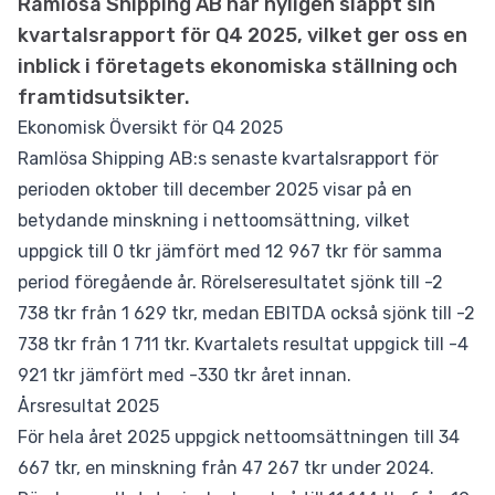
Ramlösa Shipping AB har nyligen släppt sin
kvartalsrapport för Q4 2025, vilket ger oss en
inblick i företagets ekonomiska ställning och
framtidsutsikter.
Ekonomisk Översikt för Q4 2025
Ramlösa Shipping AB:s senaste kvartalsrapport för
perioden oktober till december 2025 visar på en
betydande minskning i nettoomsättning, vilket
uppgick till 0 tkr jämfört med 12 967 tkr för samma
period föregående år. Rörelseresultatet sjönk till -2
738 tkr från 1 629 tkr, medan EBITDA också sjönk till -2
738 tkr från 1 711 tkr. Kvartalets resultat uppgick till -4
921 tkr jämfört med -330 tkr året innan.
Årsresultat 2025
För hela året 2025 uppgick nettoomsättningen till 34
667 tkr, en minskning från 47 267 tkr under 2024.