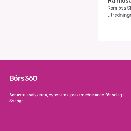
Ramlösa
Ramlösa S
utredning
Börs360
Senaste analyserna, nyheterna, pressmeddelande för bolag i
Sverige