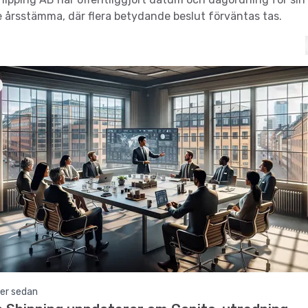
årsstämma, där flera betydande beslut förväntas tas.
er sedan