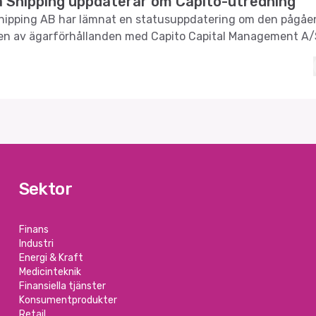
 Shipping uppdaterar om Capito-utredning
hipping AB har lämnat en statusuppdatering om den pågå
en av ägarförhållanden med Capito Capital Management A/
Sektor
Finans
Industri
Energi & Kraft
Medicinteknik
Finansiella tjänster
Konsumentprodukter
Retail