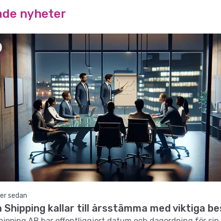
ade nyheter
er sedan
Shipping kallar till årsstämma med viktiga be
ipping AB har offentliggjort datum och dagordning för sin