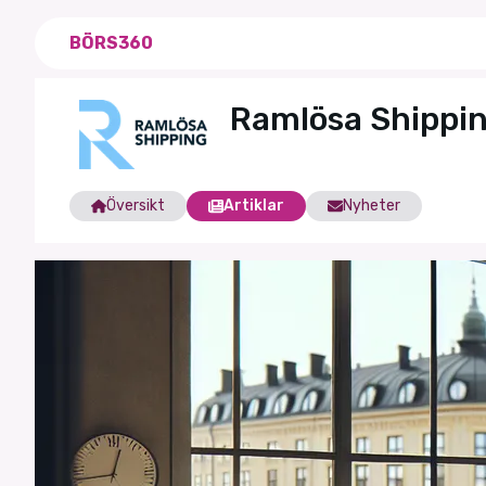
BÖRS360
Ramlösa Shippi
Översikt
Artiklar
Nyheter