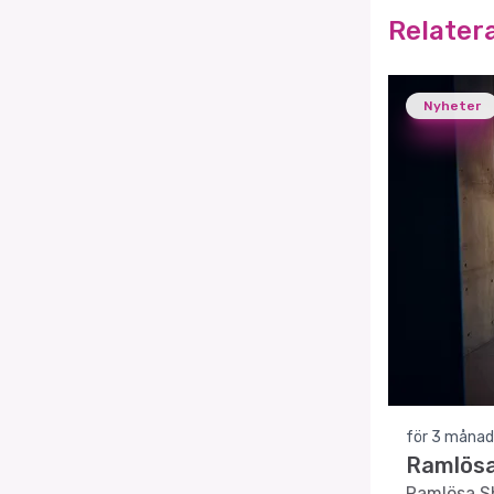
Relater
Nyheter
för 3 månad
Ramlösa 
Ramlösa Sh