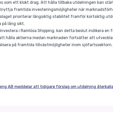
es som ett klokt drag. Att hålla tillbaka utdelningen kan st
tnyttja framtida investeringsmöjligheter när marknadsförh
olaget prioriterar långsiktig stabilitet framför kortsiktig utd
 på lång sikt.
nvestera i Ramlösa Shipping, kan detta beslut indikera en f
 att hålla aktierna medan marknaden fortsätter att utveckla
lisera på framtida tillväxtmöjligheter inom sjöfartssektorn.
ping AB meddelar att tidigare förslag om utdelning återkall