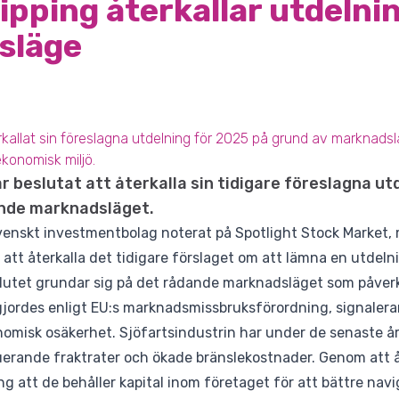
pping återkallar utdelni
släge
allat sin föreslagna utdelning för 2025 på grund av marknadslä
ekonomisk miljö.
 beslutat att återkalla sin tidigare föreslagna ut
dande marknadsläget.
venskt investmentbolag noterat på Spotlight Stock Market
att återkalla det tidigare förslaget om att lämna en utdelni
utet grundar sig på det rådande marknadsläget som påverk
gjordes enligt EU:s marknadsmissbruksförordning, signalerar 
onomisk osäkerhet. Sjöfartsindustrin har under de senaste å
uerande fraktrater och ökade bränslekostnader. Genom att å
ng att de behåller kapital inom företaget för att bättre na