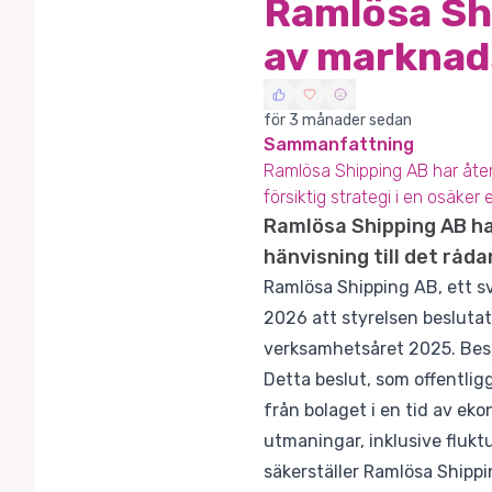
Ramlösa Shi
av marknad
för 3 månader sedan
Sammanfattning
Ramlösa Shipping AB har återk
försiktig strategi i en osäker 
Ramlösa Shipping AB har
hänvisning till det rå
Ramlösa Shipping AB, ett s
2026 att styrelsen beslutat 
verksamhetsåret 2025. Besl
Detta beslut, som offentlig
från bolaget i en tid av ek
utmaningar, inklusive flukt
säkerställer Ramlösa Shippi