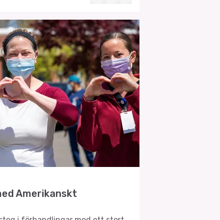
med Amerikanskt
teg i förhandlingar med ett stort