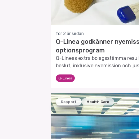
för 2 år sedan
Q-Linea godkänner nyemissi
optionsprogram
Q-Lineas extra bolagsstämma result
beslut, inklusive nyemission och jus
optionsprogrammet.
Q-Linea
Rapport
Health Care