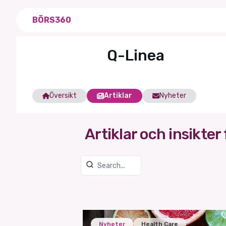
BÖRS360
Q-Linea
Översikt
Artiklar
Nyheter
Artiklar och insikter 
Nyheter
Health Care