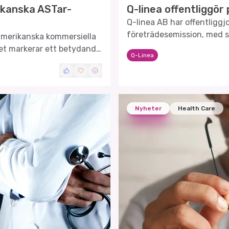
ikanska ASTar-
Q-linea offentliggör
Q-linea AB har offentliggjo
företrädesemission, med s
 amerikanska kommersiella
finansiella ställning och st
et markerar ett betydande
Q-Linea
Nyheter
Health Care