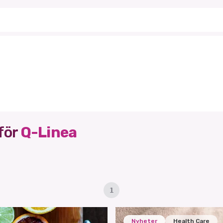
för
Q-Linea
1
Nyheter
Health Care