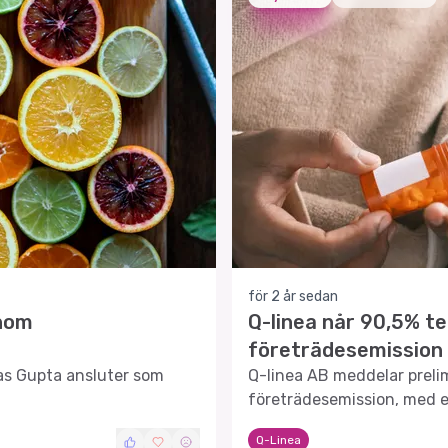
för 2 år sedan
inom
Q-linea når 90,5% te
företrädesemission
kas Gupta ansluter som
Q-linea AB meddelar prelim
företrädesemission, med e
Q-Linea