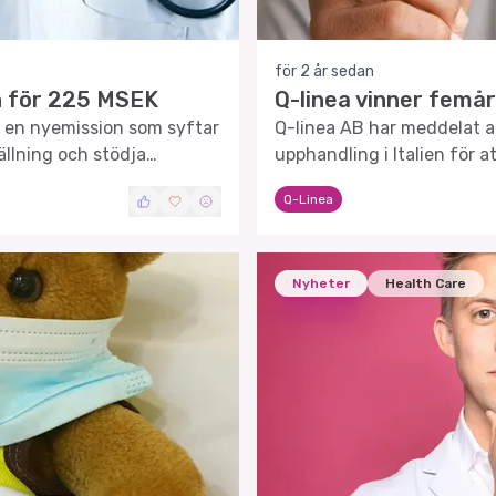
för 2 år sedan
n för 225 MSEK
Q-linea vinner femåri
ör en nyemission som syftar
Q-linea AB har meddelat att
tällning och stödja
upphandling i Italien för 
Q-Linea
Nyheter
Health Care