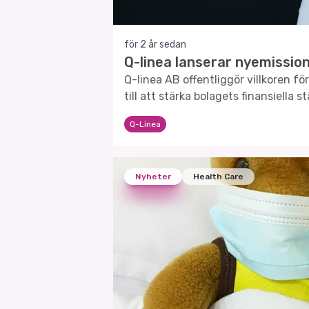
för 2 år sedan
Q-linea lanserar nyemissio
Q-linea AB offentliggör villkoren f
till att stärka bolagets finansiella s
framtida tillväxt.
Q-Linea
Nyheter
Health Care