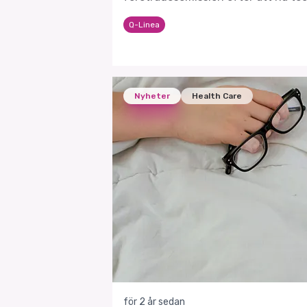
amerikanska kommersiella kontrakt
Q-Linea
Nyheter
Health Care
för 2 år sedan