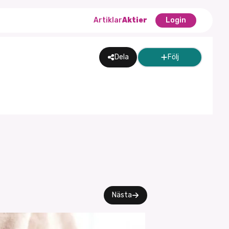
Artiklar
Aktier
Login
Dela
Följ
Nästa