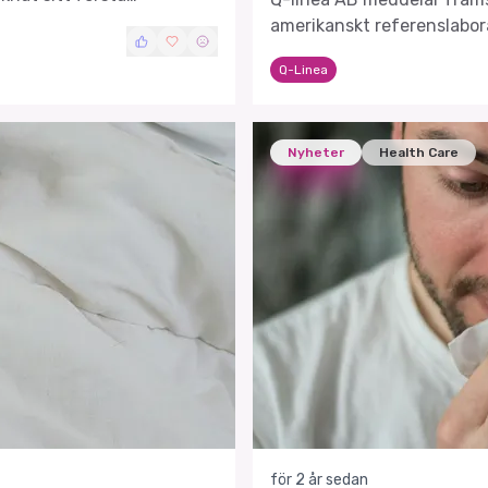
 för ASTar®-systemet.
amerikanskt referenslabor
Q-Linea
Nyheter
Health Care
för 2 år sedan