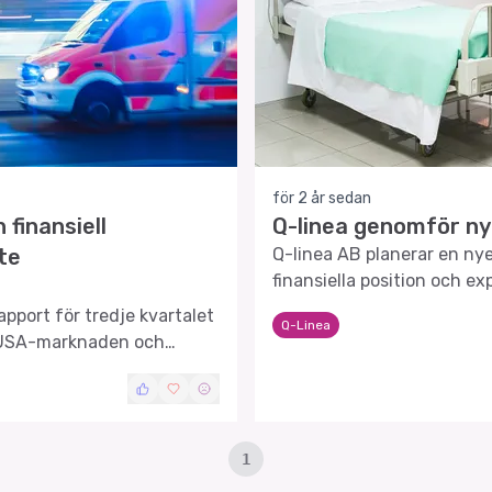
för 2 år sedan
finansiell
Q-linea genomför n
ste
Q-linea AB planerar en nye
finansiella position och e
apport för tredje kvartalet
Q-Linea
i USA-marknaden och
1