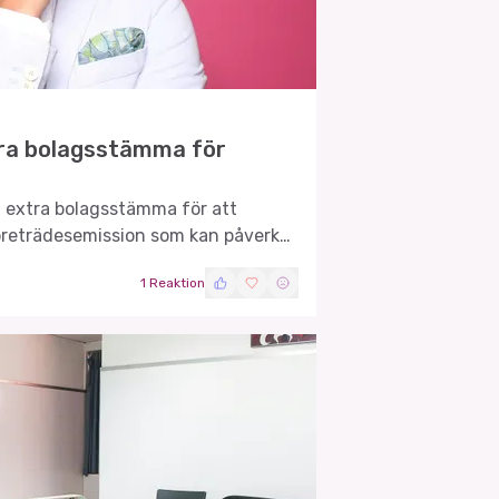
extra bolagsstämma för
en extra bolagsstämma för att
öreträdesemission som kan påverka
1 Reaktion