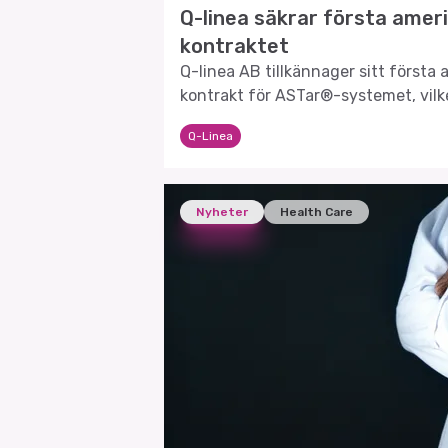
Q-linea säkrar första amer
kontraktet
Q-linea AB tillkännager sitt första
kontrakt för ASTar®-systemet, vilk
steg framåt för företaget.
Q-Linea
Nyheter
Health Care