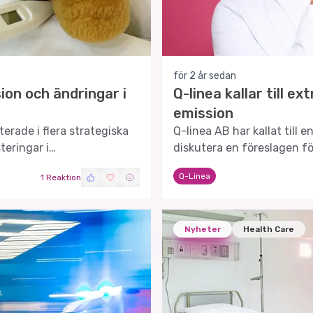
för 2 år sedan
on och ändringar i
Q-linea kallar till 
emission
erade i flera strategiska
Q-linea AB har kallat till 
teringar i
diskutera en föreslagen f
bolagets framtid.
Q-Linea
1 Reaktion
Nyheter
Health Care