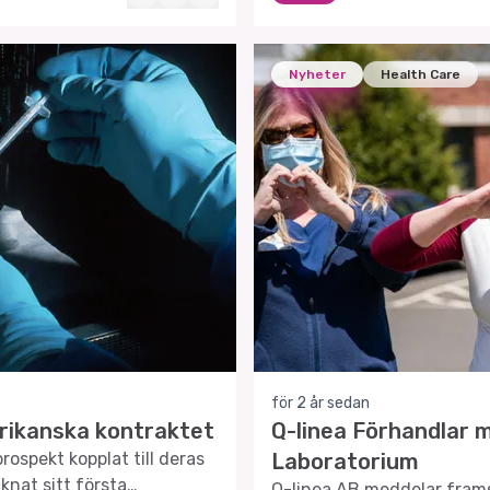
Nyheter
Health Care
för 2 år sedan
erikanska kontraktet
Q-linea Förhandlar 
rospekt kopplat till deras
Laboratorium
knat sitt första
Q-linea AB meddelar frams