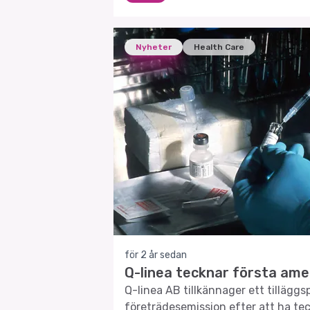
Nyheter
Health Care
för 2 år sedan
Q-linea tecknar första am
Q-linea AB tillkännager ett tilläggsp
företrädesemission efter att ha tec