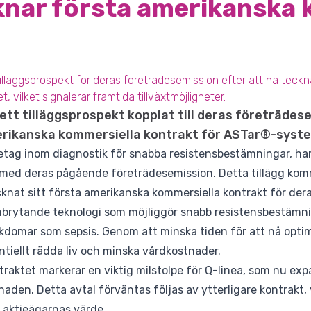
knar första amerikanska 
 tilläggsprospekt för deras företrädesemission efter att ha teck
vilket signalerar framtida tillväxtmöjligheter.
 ett tilläggsprospekt kopplat till deras företrädes
erikanska kommersiella kontrakt för ASTar®-syst
etag inom diagnostik för snabba resistensbestämningar, har 
 med deras pågående företrädesemission. Detta tillägg ko
cknat sitt första amerikanska kommersiella kontrakt för de
rytande teknologi som möjliggör snabb resistensbestämnin
ukdomar som sepsis. Genom att minska tiden för att nå opti
iellt rädda liv och minska vårdkostnader.
raktet markerar en viktig milstolpe för Q-linea, som nu exp
aden. Detta avtal förväntas följas av ytterligare kontrakt, 
a aktieägarnas värde.