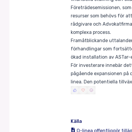
Företrädesemissionen, som r
resurser som behövs för att
rådgivare och Advokatfirman
komplexa process.
Framåtblickande uttalanden 
förhandlingar som fortsätte
ökad installation av ASTar-
För investerare innebär det
pågående expansionen på de
linea. Den potentiella till
Källa
Q-linea offentliggör til