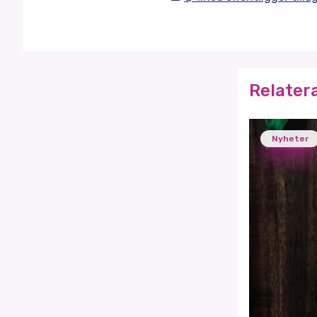
Relater
Nyheter