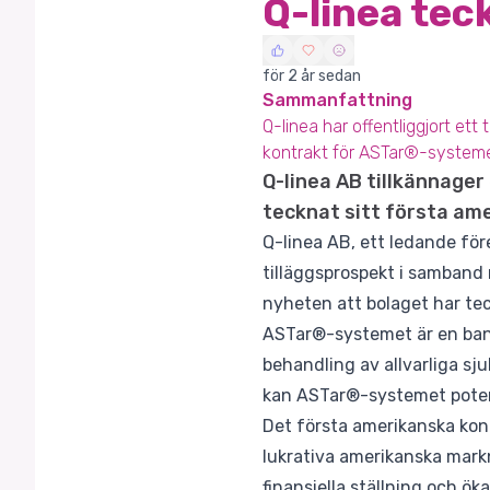
Q-linea tec
för 2 år sedan
Sammanfattning
Q-linea har offentliggjort ett
kontrakt för ASTar®-systemet, 
Q-linea AB tillkännager
tecknat sitt första am
Q-linea AB, ett ledande för
tilläggsprospekt i samband
nyheten att bolaget har te
ASTar®-systemet är en banb
behandling av allvarliga sj
kan ASTar®-systemet potent
Det första amerikanska kont
lukrativa amerikanska markn
finansiella ställning och ök