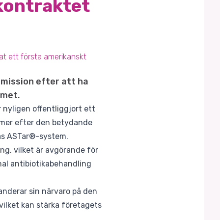
kontraktet
nat ett första amerikanskt
emission efter att ha
emet.
nyligen offentliggjort ett
mmer efter den betydande
ras ASTar®-system.
g, vilket är avgörande för
mal antibiotikabehandling
anderar sin närvaro på den
vilket kan stärka företagets