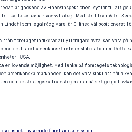
edan är godkänd av Finansinspektionen, syftar till att ge Q-
 fortsätta sin expansionsstrategi. Med stöd från Vator Secur
 Lindahl som legal rådgivare, är Q-linea väl positionerat f
från företaget indikerar att ytterligare avtal kan vara på 
r med ett stort amerikanskt referenslaboratorium. Detta kan 
enheter i USA.
ta en lovande möjlighet. Med tanke på företagets teknologi
n amerikanska marknaden, kan det vara klokt att hålla kvar 
växten och de strategiska framstegen kan på sikt ge god avka
läggsprospekt avseende företrädesemission