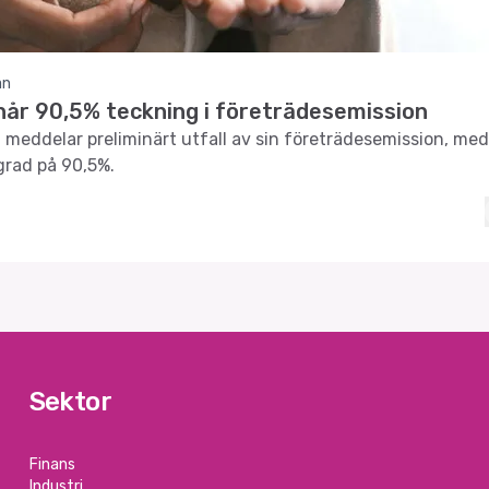
an
 når 90,5% teckning i företrädesemission
 meddelar preliminärt utfall av sin företrädesemission, me
grad på 90,5%.
Sektor
Finans
Industri