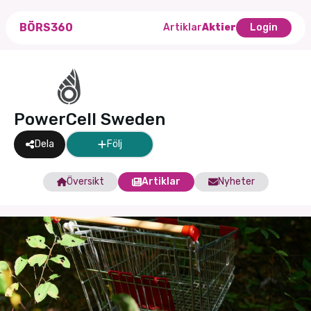
BÖRS360
Artiklar
Aktier
Login
PowerCell Sweden
Dela
Följ
Översikt
Artiklar
Nyheter