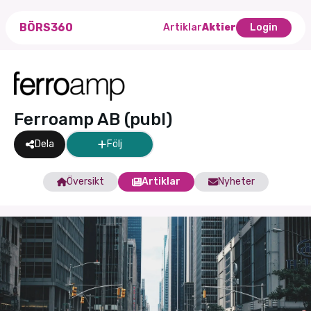
BÖRS360
Artiklar
Aktier
Login
Ferroamp AB (publ)
Dela
Följ
Översikt
Artiklar
Nyheter