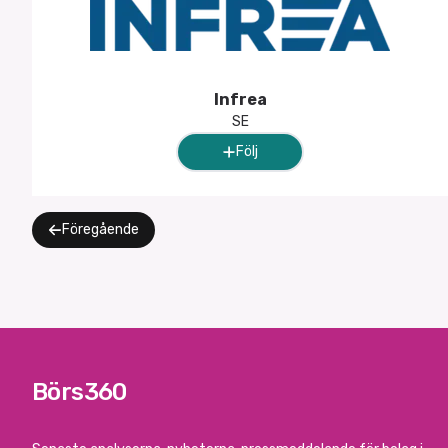
Infrea
SE
Följ
Föregående
Börs360