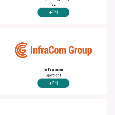
SE
Följ
Infracom
Spotlight
Följ