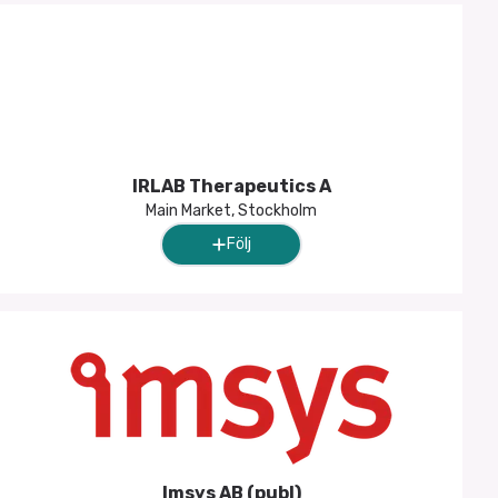
IRLAB Therapeutics A
Main Market, Stockholm
Följ
Imsys AB (publ)