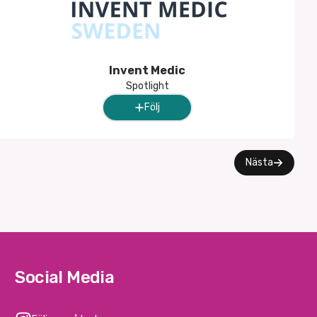
Invent Medic
Spotlight
Följ
Nästa
Social Media