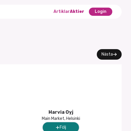
Artiklar
Aktier
Login
Nästa
Harvia Oyj
Main Market, Helsinki
Följ