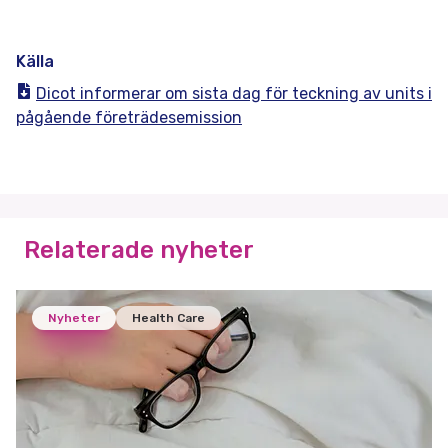
Källa
Dicot informerar om sista dag för teckning av units i
pågående företrädesemission
Relaterade nyheter
Nyheter
Health Care