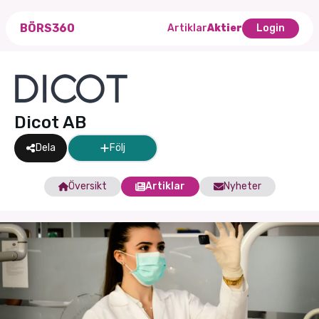
BÖRS360
Artiklar
Aktier
Login
Dicot AB
Dela
Följ
Översikt
Artiklar
Nyheter