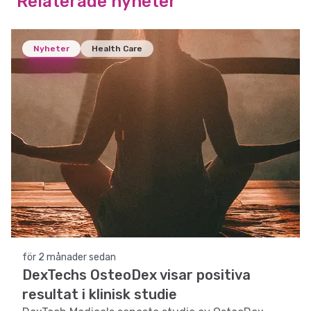
Relaterade nyheter
Nyheter
Health Care
för 2 månader sedan
DexTechs OsteoDex visar positiva
resultat i klinisk studie