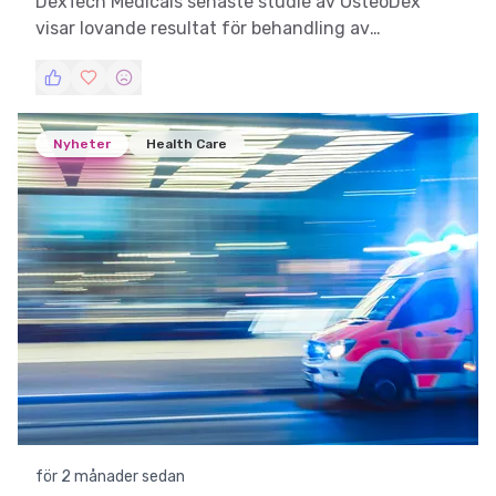
DexTech Medicals senaste studie av OsteoDex
visar lovande resultat för behandling av
myelompatienter med behandlingsresistent
sjukdom.
Nyheter
Health Care
för 2 månader sedan