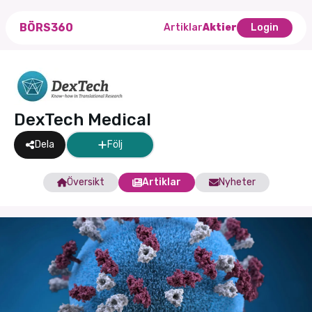
BÖRS360
Artiklar
Aktier
Login
DexTech Medical
Dela
Följ
Översikt
Artiklar
Nyheter