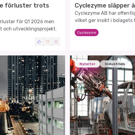
 förluster trots
Cyclezyme släpper å
Cyclezyme AB har offentlig
vilket ger insikt i bolagets
rluster för Q1 2026 men
framtidsutsikter.
 och utvecklingsprojekt.
Cyclezyme
Nyheter
Industrials