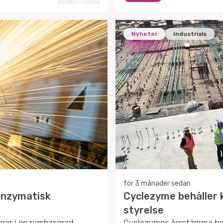
Nyheter
Industrials
för 3 månader sedan
enzymatisk
Cyclezyme behåller k
styrelse
gar i enzymbaserad
Cyclezymes årsstämma bes