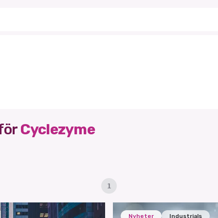
för
Cyclezyme
1
Nyheter
Industrials