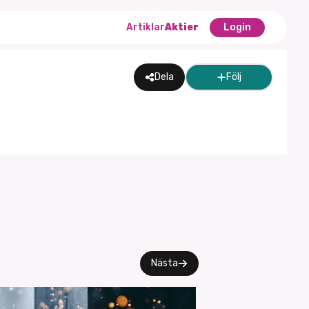
Artiklar
Aktier
Login
Dela
Följ
Nästa