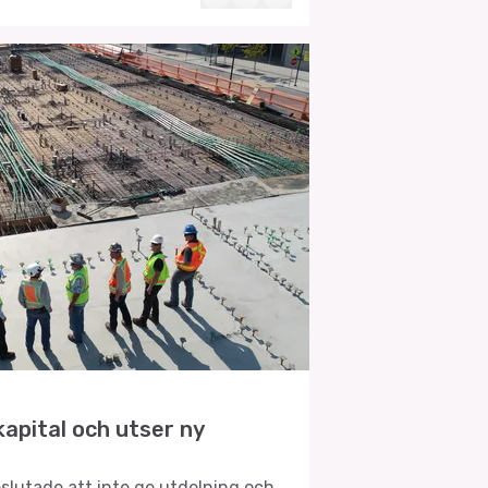
apital och utser ny
lutade att inte ge utdelning och