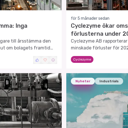
för 5 månader sedan
ämma: Inga
Cyclezyme ökar oms
förlusterna under 
ägare till årsstämma den
Cyclezyme AB rapporterar
lut om bolagets framtid
minskade förluster för 202
samarbeten för framtiden
Cyclezyme
Nyheter
Industrials