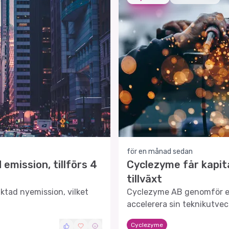
för en månad sedan
emission, tillförs 4
Cyclezyme får kapita
tillväxt
ktad nyemission, vilket
Cyclezyme AB genomför en
accelerera sin teknikutve
återvinning.
Cyclezyme