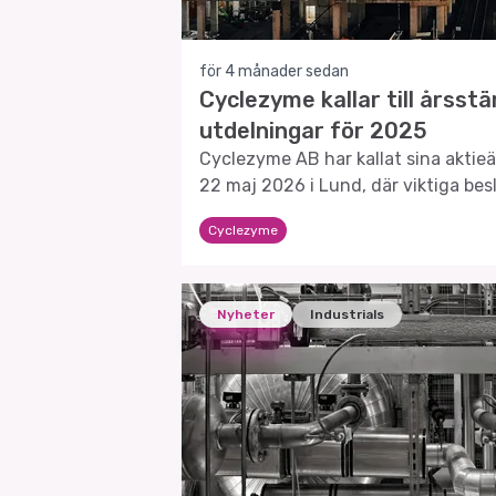
för 4 månader sedan
Cyclezyme kallar till årsst
utdelningar för 2025
Cyclezyme AB har kallat sina aktie
22 maj 2026 i Lund, där viktiga bes
kommer att diskuteras.
Cyclezyme
Nyheter
Industrials