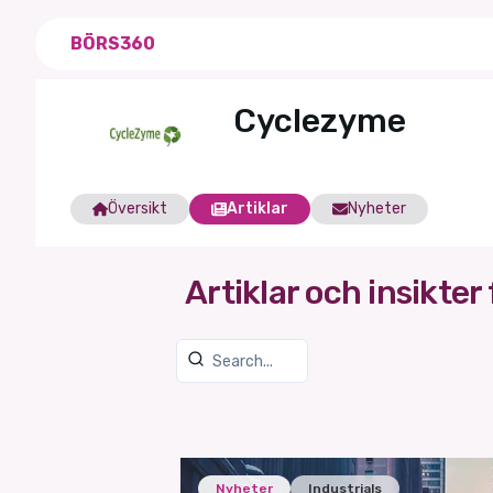
BÖRS360
Cyclezyme
Översikt
Artiklar
Nyheter
Artiklar och insikter 
Nyheter
Industrials