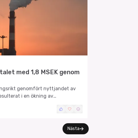
italet med 1,8 MSEK genom
gsrikt genomfört nyttjandet av
esulterat i en ökning av
oner SEK.
Nästa