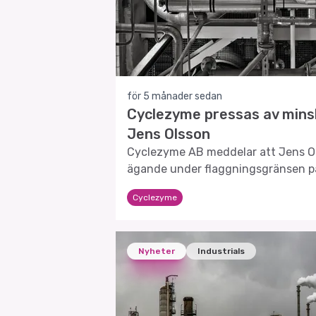
för 5 månader sedan
Cyclezyme pressas av mins
Jens Olsson
Cyclezyme AB meddelar att Jens Ol
ägande under flaggningsgränsen på
Cyclezyme
Nyheter
Industrials