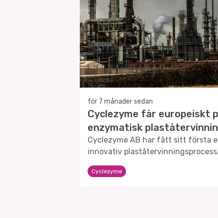
för 7 månader sedan
Cyclezyme får europeiskt 
enzymatisk plaståtervinni
Cyclezyme AB har fått sitt första e
innovativ plaståtervinningsprocess
Cyclezyme