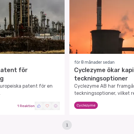
för 8 månader sedan
patent för
Cyclezyme ökar kap
ng
teckningsoptioner
uropeiska patent för en
Cyclezyme AB har framgån
.
teckningsoptioner, vilket r
aktiekapitalet med 1,8 milj
Cyclezyme
1 Reaktion
1