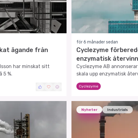
för 6 månader sedan
kat ägande från
Cyclezyme förberede
enzymatisk återvinn
sson har minskat sitt
Cyclezyme AB annonserar e
 5 %.
skala upp enzymatisk återv
Cyclezyme
Nyheter
Industrials