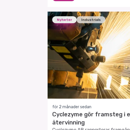
Nyheter
Industrials
för 2 månader sedan
Cyclezyme gör framsteg i 
återvinning
Cyclezyme AB rapporterar framgån