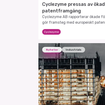
Cyclezyme pressas av ökade
patentframgång
Cyclezyme AB rapporterar ökade fö
gör framsteg med europeiskt patent
Cyclezyme
Nyheter
Industrials