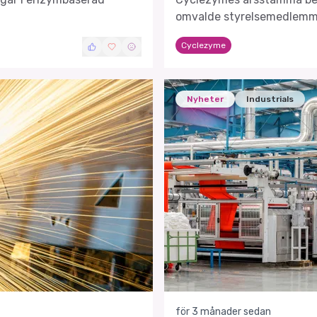
omvalde styrelsemedlemm
Cyclezyme
Nyheter
Industrials
för 3 månader sedan