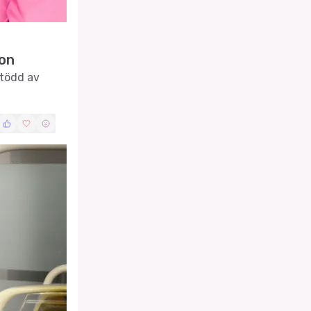
ion
stödd av