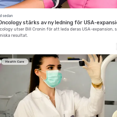
d sedan
ncology stärks av ny ledning för USA-expans
logy utser Bill Cronin för att leda deras USA-expansion, 
niska resultat.
Health Care