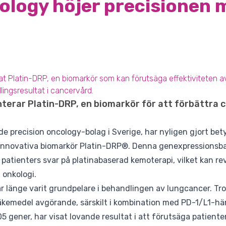
logy höjer precisionen m
t Platin-DRP, en biomarkör som kan förutsäga effektiviteten a
ngsresultat i cancervård.
erar Platin-DRP, en biomarkör för att förbättra
e precision oncology-bolag i Sverige, har nyligen gjort b
innovativa biomarkör Platin-DRP®. Denna genexpressionsba
patienters svar på platinabaserad kemoterapi, vilket kan re
 onkologi.
ar länge varit grundpelare i behandlingen av lungcancer. T
läkemedel avgörande, särskilt i kombination med PD-1/L1-h
5 gener, har visat lovande resultat i att förutsäga patiente