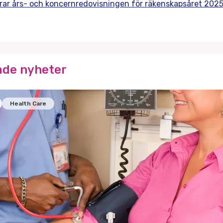
ar års- och koncernredovisningen för räkenskapsåret 202
ade nyheter
Health Care