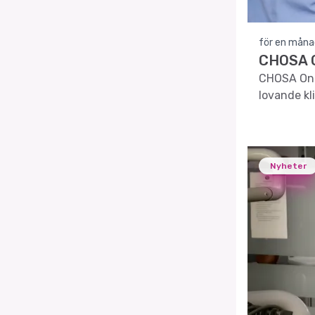
för en måna
CHOSA O
CHOSA Onco
lovande kli
Nyheter