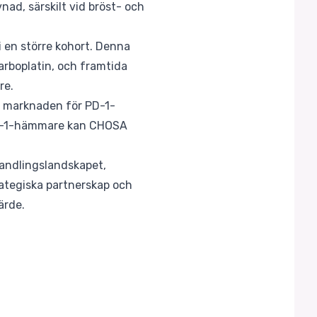
nad, särskilt vid bröst- och
 en större kohort. Denna
arboplatin, och framtida
re.
e marknaden för PD-1-
PD-1-hämmare kan CHOSA
handlingslandskapet,
rategiska partnerskap och
ärde.