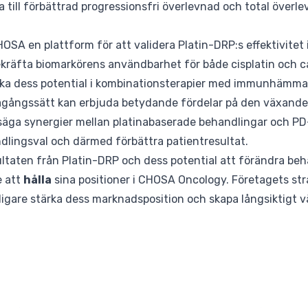
a till förbättrad progressionsfri överlevnad och total överlev
A en plattform för att validera Platin-DRP:s effektivitet i
ekräfta biomarkörens användbarhet för både cisplatin och c
orska dess potential i kombinationsterapier med immunhämma
gagångssätt kan erbjuda betydande fördelar på den växand
äga synergier mellan platinabaserade behandlingar och 
andlingsval och därmed förbättra patientresultat.
ultaten från Platin-DRP och dess potential att förändra be
e att
hålla
sina positioner i CHOSA Oncology. Företagets st
rligare stärka dess marknadsposition och skapa långsiktigt v