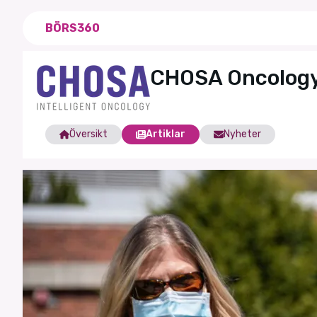
BÖRS360
CHOSA Oncolog
Översikt
Artiklar
Nyheter