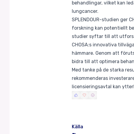
behandlingar, vilket kan led
lungcancer.
SPLENDOUR-studien ger CHOS
forskning kan potentiellt b
studier syftar till att utf
CHOSA:s innovativa tillvä
hämmare. Genom att föruts
bidra till att optimera beh
Med tanke på de starka res
rekommenderas investerar
licensieringsavtal kan ytte
Källa