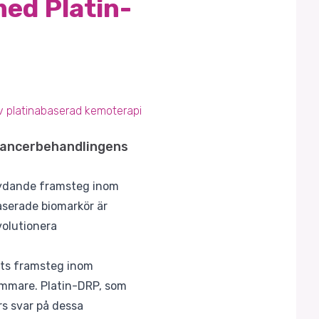
ed Platin-
v platinabaserad kemoterapi
 cancerbehandlingens
etydande framsteg inom
serade biomarkör är
volutionera
rots framsteg inom
ämmare. Platin-DRP, som
rs svar på dessa