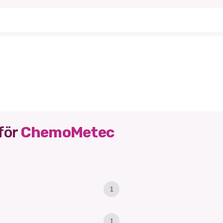
för
ChemoMetec
1
1