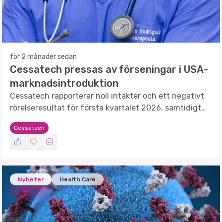
för 2 månader sedan
Cessatech pressas av förseningar i USA-
marknadsintroduktion
Cessatech rapporterar noll intäkter och ett negativt
rörelseresultat för första kvartalet 2026, samtidigt
som förseningar i USA-marknadsintroduktionen av
Cessatech
CT001 påverkar bolaget.
Nyheter
Health Care