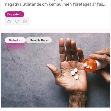
negativa utlåtande om KemSu, men företaget är fast
beslutet att överklaga beslutet.
Cessatech
Nyheter
Health Care