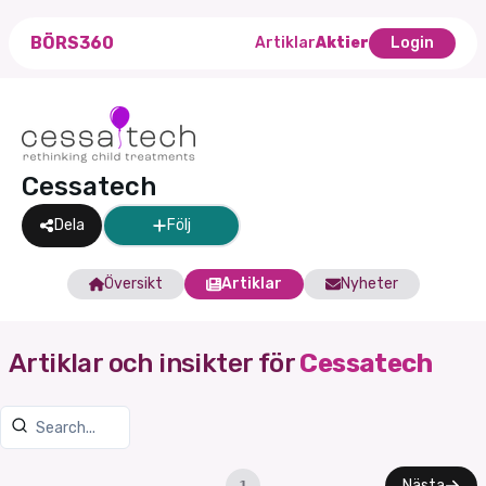
BÖRS360
Artiklar
Aktier
Login
Cessatech
Dela
Följ
Översikt
Artiklar
Nyheter
Artiklar och insikter för
Cessatech
Nästa