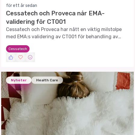
för ett år sedan
Cessatech och Proveca når EMA-
validering för CT001
Cessatech och Proveca har nått en viktig milstolpe
med EMA:s validering av CT001 för behandling av
akut smärta hos barn.
Cessatech
Nyheter
Health Care