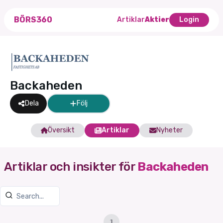
BÖRS360
Artiklar
Aktier
Login
Backaheden
Dela
Följ
Översikt
Artiklar
Nyheter
Artiklar och insikter för
Backaheden
1