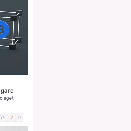
ägare
olaget