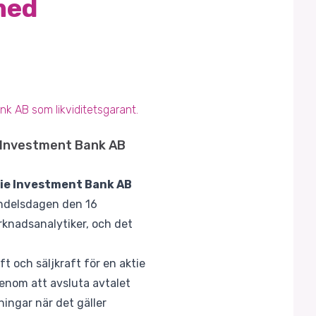
med
k AB som likviditetsgarant.
e Investment Bank AB
ie Investment Bank AB
handelsdagen den 16
knadsanalytiker, och det
aft och säljkraft för en aktie
enom att avsluta avtalet
ngar när det gäller