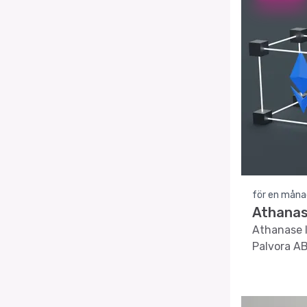
för en måna
Athanase
Athanase I
Palvora AB 