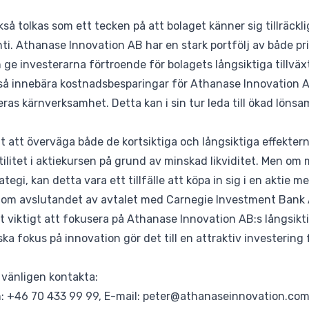
så tolkas som ett tecken på att bolaget känner sig tillräcklig
nti. Athanase Innovation AB har en stark portfölj av både pr
 ge investerarna förtroende för bolagets långsiktiga tillväx
kså innebära kostnadsbesparingar för Athanase Innovation A
deras kärnverksamhet. Detta kan i sin tur leda till ökad löns
gt att överväga både de kortsiktiga och långsiktiga effektern
atilitet i aktiekursen på grund av minskad likviditet. Men om
egi, kan detta vara ett tillfälle att köpa in sig i en aktie 
om avslutandet av avtalet med Carnegie Investment Bank 
et viktigt att fokusera på Athanase Innovation AB:s långsikt
ska fokus på innovation gör det till en attraktiv investering
, vänligen kontakta:
n: +46 70 433 99 99, E-mail: peter@athanaseinnovation.co