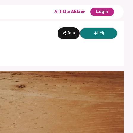
Artiklar
Aktier
Login
Dela
Följ