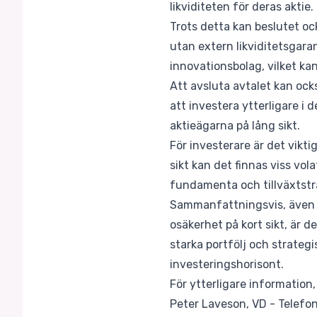
likviditeten för deras aktie.
Trots detta kan beslutet ock
utan extern likviditetsgara
innovationsbolag, vilket kan
Att avsluta avtalet kan oc
att investera ytterligare i 
aktieägarna på lång sikt.
För investerare är det vikti
sikt kan det finnas viss vol
fundamenta och tillväxtstrat
Sammanfattningsvis, även 
osäkerhet på kort sikt, är d
starka portfölj och strategi
investeringshorisont.
För ytterligare information
Peter Laveson, VD - Telefo