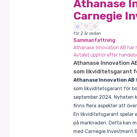
Athanase In
Carnegie I
för 2 år sedan
Sammanfattning
Athanase Innovation AB har m
Avtalet upphör efter handel
Athanase Innovation AB
som likviditetsgarant f
Athanase Innovation AB
h
som likviditetsgarant för b
september 2024. Nyheten k
finns flera aspekter att ö
En likviditetsgarant spelar e
på marknaden. Detta kan mi
med Carnegie Investment Ba