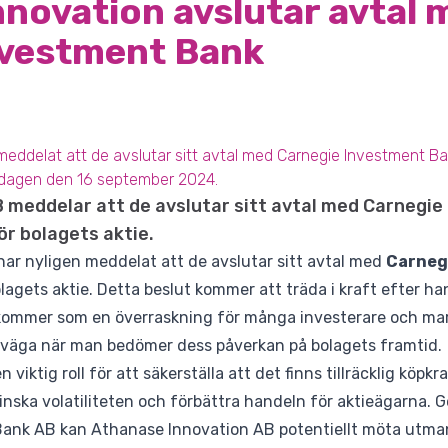
novation avslutar avtal 
nvestment Bank
eddelat att de avslutar sitt avtal med Carnegie Investment Ban
sdagen den 16 september 2024.
 meddelar att de avslutar sitt avtal med Carnegi
ör bolagets aktie.
ar nyligen meddelat att de avslutar sitt avtal med
Carneg
olagets aktie. Detta beslut kommer att träda i kraft efter 
ommer som en överraskning för många investerare och mar
verväga när man bedömer dess påverkan på bolagets framtid.
n viktig roll för att säkerställa att det finns tillräcklig köpkr
nska volatiliteten och förbättra handeln för aktieägarna. G
nk AB kan Athanase Innovation AB potentiellt möta utmani