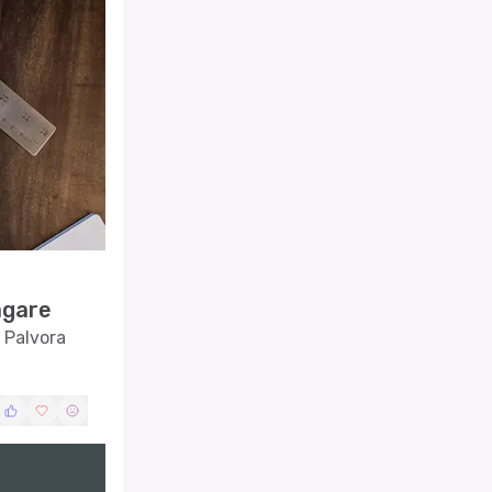
ägare
 Palvora