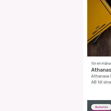
för en måna
Athanase
Athanase I
AB till si
Nyheter