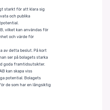
t starkt för att klara sig
ivata och publika
tpotential.
B, vilket kan användas för
amhet och värde för
a av detta beslut. På kort
 man ser på bolagets starka
med goda framtidsutsikter.
AB kan skapa viss
iga potential. Bolagets
 för de som har en långsiktig
m