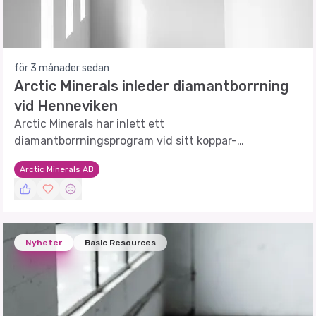
för 3 månader sedan
Arctic Minerals inleder diamantborrning
vid Henneviken
Arctic Minerals har inlett ett
diamantborrningsprogram vid sitt koppar-
silverprojekt i Henneviken, Sverige, för att uppgradera
Arctic Minerals AB
och utöka mineraltillgången.
Nyheter
Basic Resources