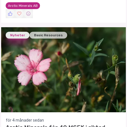
riktad nyemission av aktier.
Arctic Minerals AB
Nyheter
Basic Resources
för 4 månader sedan