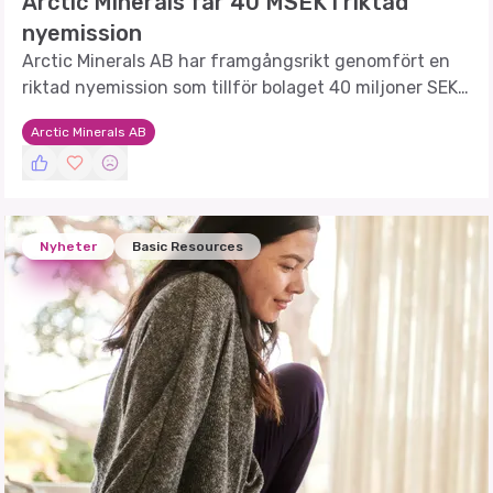
Arctic Minerals får 40 MSEK i riktad
nyemission
Arctic Minerals AB har framgångsrikt genomfört en
riktad nyemission som tillför bolaget 40 miljoner SEK,
vilket stärker deras position för framtida
Arctic Minerals AB
projektutveckling.
Nyheter
Basic Resources