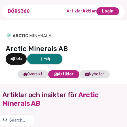
BÖRS360
Artiklar
Aktier
Login
Arctic Minerals AB
Dela
Följ
Översikt
Artiklar
Nyheter
Artiklar och insikter för
Arctic
Minerals AB