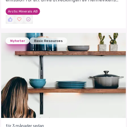
koppar-silverprojekt och inleder nu diamantborrning.
Arctic Minerals AB
Nyheter
Basic Resources
för 3 månader sedan