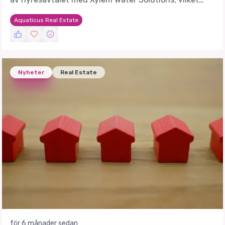
påverkar framtida intäktsströmmar.
Aquaticus Real Estate
Nyheter
Real Estate
för 6 månader sedan