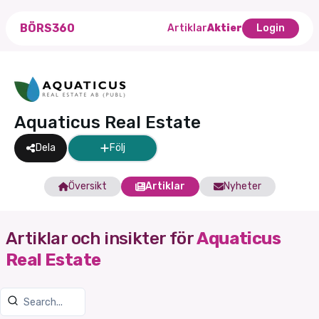
BÖRS360
Artiklar
Aktier
Login
Aquaticus Real Estate
Dela
Följ
Översikt
Artiklar
Nyheter
Artiklar och insikter för
Aquaticus
Real Estate