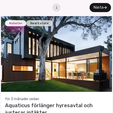
Nästa
1
Nyheter
Real Estate
för 3 månader sedan
Aquaticus förlänger hyresavtal och
justerar intäkter