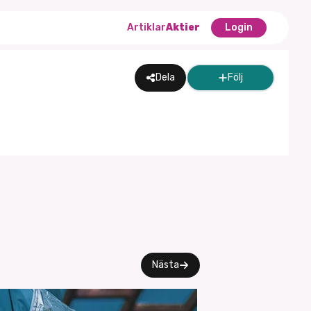
Artiklar
Aktier
Login
Dela
Följ
Nästa