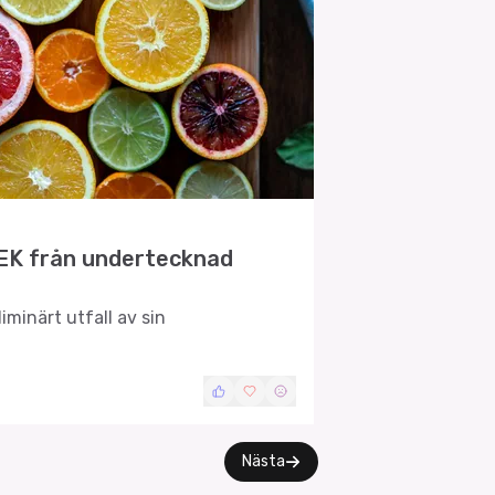
EK från undertecknad
minärt utfall av sin
Nästa