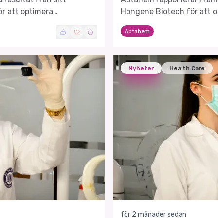
r att optimera
Hongene Biotech för att o
och minska kostnader.
Aptahem
Nyheter
Health Care
för 2 månader sedan