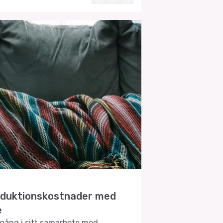
duktionskostnader med
e
gång i sitt samarbete med