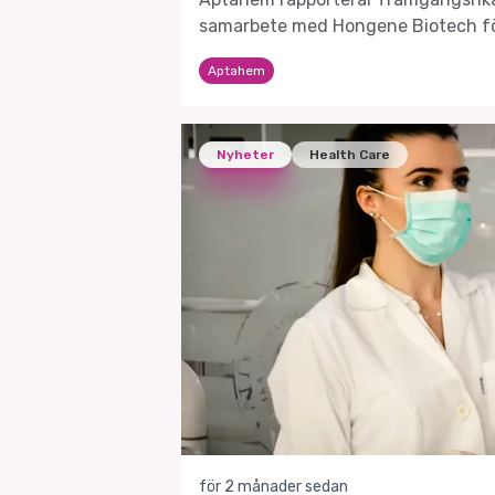
samarbete med Hongene Biotech fö
produktionen av Apta-1.
Aptahem
Nyheter
Health Care
för 2 månader sedan