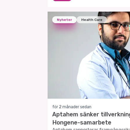
Nyheter
Health Care
för 2 månader sedan
Aptahem sänker tillverkni
Hongene-samarbete
Aptahem rapporterar framgångsrika 