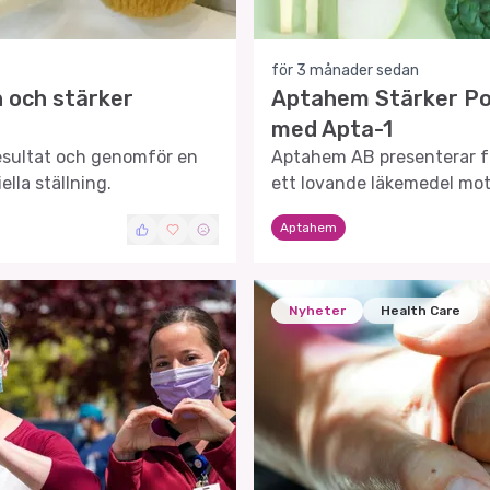
för 3 månader sedan
 och stärker
Aptahem Stärker Pos
med Apta-1
esultat och genomför en
Aptahem AB presenterar fr
ella ställning.
ett lovande läkemedel mot
Aptahem
Nyheter
Health Care