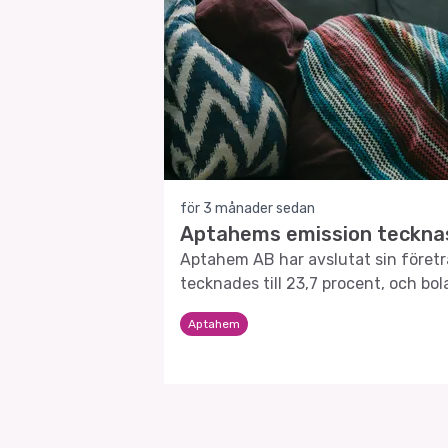
för 3 månader sedan
Aptahems emission tecknas 
Aptahem AB har avslutat sin föret
tecknades till 23,7 procent, och bo
driva utvecklingen av sin läkemede
Aptahem