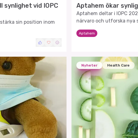
l synlighet vid IOPC
Aptahem ökar synlig
Aptahem deltar i IOPC 2026
närvaro och utforska nya 
stärka sin position inom
kandidat, Apta-1.
Aptahem
Nyheter
Health Care