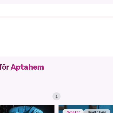
för
Aptahem
1
Nyheter
Health Care