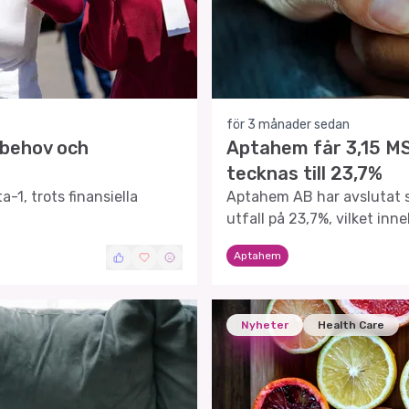
för 3 månader sedan
sbehov och
Aptahem får 3,15 MS
tecknas till 23,7%
1, trots finansiella
Aptahem AB har avslutat s
utfall på 23,7%, vilket inne
före emissionskostnader.
Aptahem
Nyheter
Health Care