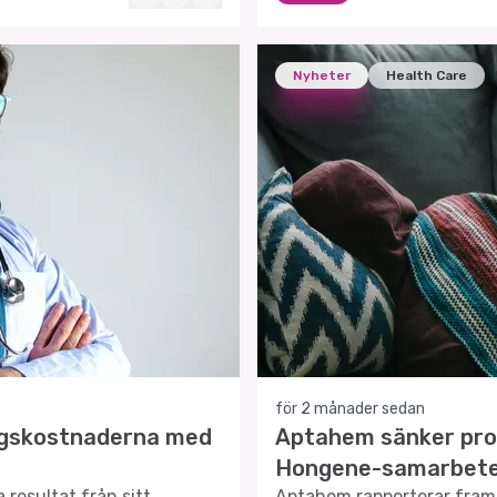
Nyheter
Health Care
för 2 månader sedan
ngskostnaderna med
Aptahem sänker pro
Hongene-samarbet
resultat från sitt
Aptahem rapporterar fram