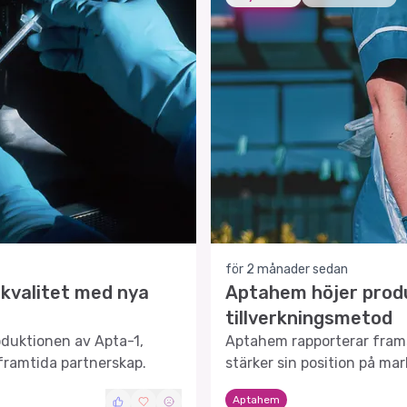
för 2 månader sedan
kvalitet med nya
Aptahem höjer prod
tillverkningsmetod
oduktionen av Apta-1,
Aptahem rapporterar frams
 framtida partnerskap.
stärker sin position på ma
Aptahem