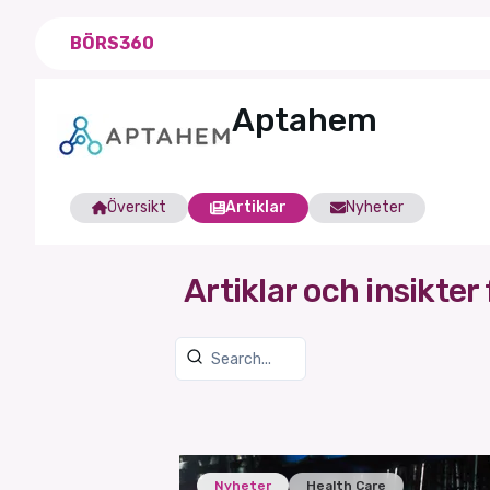
BÖRS360
Aptahem
Översikt
Artiklar
Nyheter
Artiklar och insikter 
Nyheter
Health Care