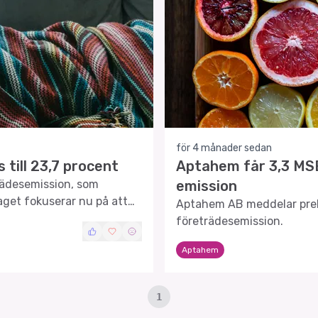
för 4 månader sedan
till 23,7 procent
Aptahem får 3,3 MS
rädesemission, som
emission
laget fokuserar nu på att
Aptahem AB meddelar preli
lskandidat Apta-1.
företrädesemission.
Aptahem
1