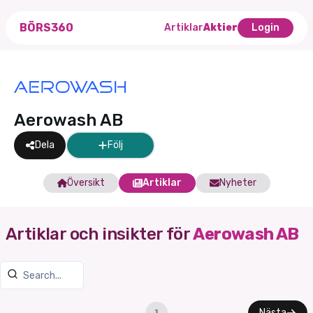
BÖRS360
Artiklar
Aktier
Login
Aerowash AB
Dela
Följ
Översikt
Artiklar
Nyheter
Artiklar och insikter för
Aerowash AB
Nästa