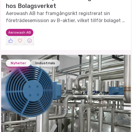
hos Bolagsverket
Aerowash AB har framgångsrikt registrerat sin
företrädesemission av B-aktier, vilket tillför bolaget 7
MSEK före emissionskostnader.
Aerowash AB
Nyheter
Industrials