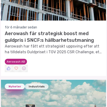
för 6 månader sedan
Aerowash får strategisk boost med
guldpris i SNCF:s hållbarhetsutmaning
Aerowash har fått ett strategiskt uppsving efter att
ha tilldelats Guldpriset i TGV 2025 CSR Challenge, ett
erkännande för hållbar innovation inom
Aerowash AB
järnvägssektorn.
Nyheter
Industrials