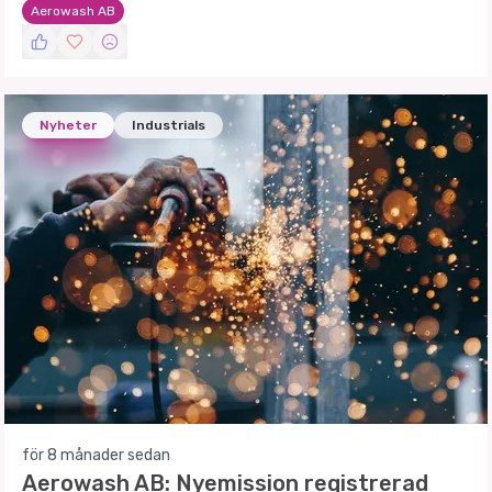
Aerowash AB
Nyheter
Industrials
för 8 månader sedan
Aerowash AB: Nyemission registrerad