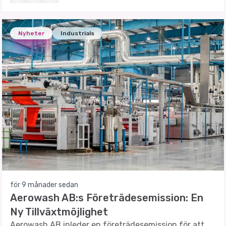
Nyheter
Industrials
för 9 månader sedan
Aerowash AB:s Företrädesemission: En
Ny Tillväxtmöjlighet
Aerowash AB inleder en företrädesemission för att