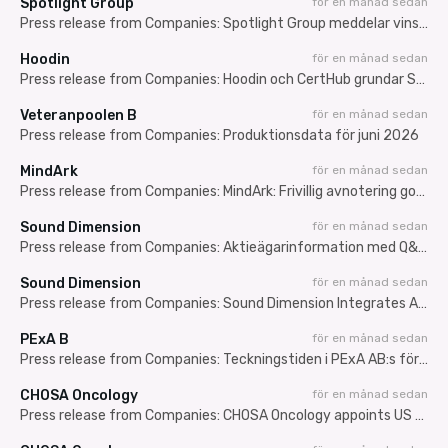
Spotlight Group
för en månad sedan
Press release from Companies: Spotlight Group meddelar vinstvarning – resultatet för andra kvartalet svagare än väntat till följd av nedskrivningar
Hoodin
för en månad sedan
Press release from Companies: Hoodin och CertHub grundar SARA – nytt internationellt initiativ för AI inom Regulatory Affairs
Veteranpoolen B
för en månad sedan
Press release from Companies: Produktionsdata för juni 2026
MindArk
för en månad sedan
Press release from Companies: MindArk: Frivillig avnotering godkänd – sista dag för handel den 24 juli 2026
Sound Dimension
för en månad sedan
Press release from Companies: Aktieägarinformation med Q&A: VD informerar om avtalet med TVU Networks
Sound Dimension
för en månad sedan
Press release from Companies: Sound Dimension Integrates AiFi into TVU Networks'' MediaMesh, Unlocking Immersive Surround Sound for Viewers Worldwide
PExA B
för en månad sedan
Press release from Companies: Teckningstiden i PExA AB:s företrädesemission av aktier inleds idag
CHOSA Oncology
för en månad sedan
Press release from Companies: CHOSA Oncology appoints US commercialization Bill Cronin with a broad network in the oncology market, to accelerate launch of Platin-DRP