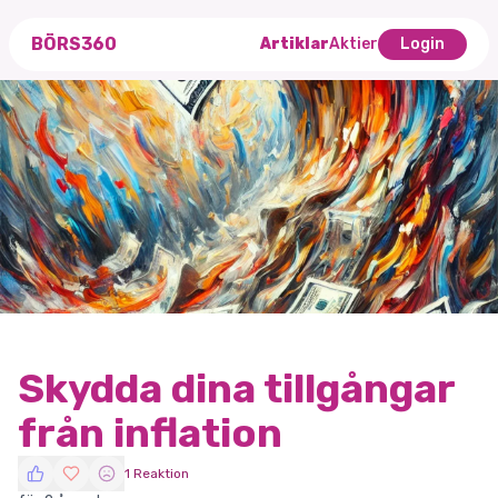
BÖRS360
Artiklar
Aktier
Login
Skydda dina tillgångar
från inflation
1 Reaktion