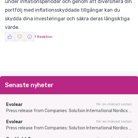
under inflationsperioder och genom att diversifiera din
portfölj med inflationsskyddade tillgångar kan du
skydda dina investeringar och säkra deras långsiktiga
värde.
1 Reaktion
Senaste nyheter
Evolear
för en månad sedan
Press release from Companies: Solution International Nordics AB (publ) carries out a directed set-off share issue of approximately SEK 7.3 million
Evolear
för en månad sedan
Press release from Companies: Solution International Nordics AB (publ) genomför riktad kvittningsemission om cirka 7,3 MSEK