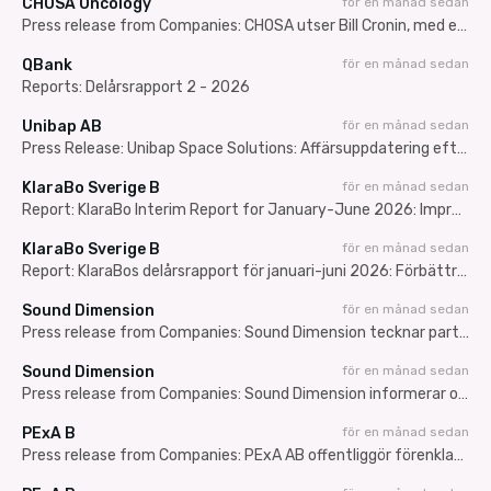
CHOSA Oncology
för en månad sedan
Press release from Companies: CHOSA utser Bill Cronin, med ett bred erfarenhet av onkologimarknaden, att leda den amerikanska kommersialiseringen för att accelerera lanseringen av Platin-DRP
QBank
för en månad sedan
Reports: Delårsrapport 2 - 2026
Unibap AB
för en månad sedan
Press Release: Unibap Space Solutions: Affärsuppdatering efter Q2 2026
KlaraBo Sverige B
för en månad sedan
Report: KlaraBo Interim Report for January-June 2026: Improved net operating income and income from property management
KlaraBo Sverige B
för en månad sedan
Report: KlaraBos delårsrapport för januari-juni 2026: Förbättrat driftnetto och förvaltningsresultat
Sound Dimension
för en månad sedan
Press release from Companies: Sound Dimension tecknar partnerskapsavtal med TVU Networks och får tillgång till en global distributionskanal för AiFi
Sound Dimension
för en månad sedan
Press release from Companies: Sound Dimension informerar om förhandlingar med videoteknikbolaget TVU Networks Corporation
PExA B
för en månad sedan
Press release from Companies: PExA AB offentliggör förenklat informationsdokument inför kommande företrädesemission av aktier