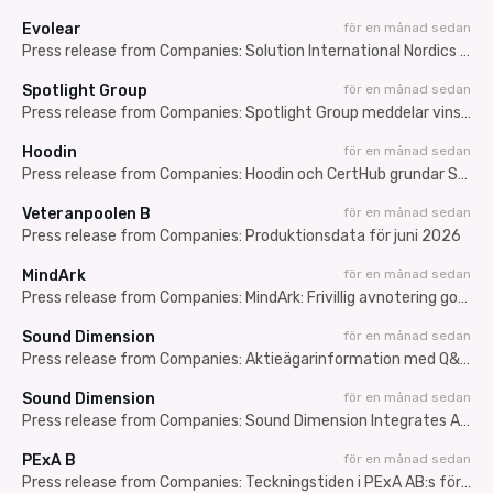
Evolear
för en månad sedan
Press release from Companies: Solution International Nordics AB (publ) genomför riktad kvittningsemission om cirka 7,3 MSEK
Spotlight Group
för en månad sedan
Press release from Companies: Spotlight Group meddelar vinstvarning – resultatet för andra kvartalet svagare än väntat till följd av nedskrivningar
Hoodin
för en månad sedan
Press release from Companies: Hoodin och CertHub grundar SARA – nytt internationellt initiativ för AI inom Regulatory Affairs
Veteranpoolen B
för en månad sedan
Press release from Companies: Produktionsdata för juni 2026
MindArk
för en månad sedan
Press release from Companies: MindArk: Frivillig avnotering godkänd – sista dag för handel den 24 juli 2026
Sound Dimension
för en månad sedan
Press release from Companies: Aktieägarinformation med Q&A: VD informerar om avtalet med TVU Networks
Sound Dimension
för en månad sedan
Press release from Companies: Sound Dimension Integrates AiFi into TVU Networks'' MediaMesh, Unlocking Immersive Surround Sound for Viewers Worldwide
PExA B
för en månad sedan
Press release from Companies: Teckningstiden i PExA AB:s företrädesemission av aktier inleds idag