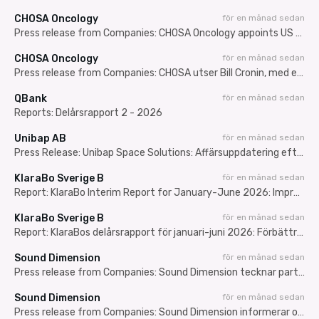
CHOSA Oncology
för en månad sedan
Press release from Companies: CHOSA Oncology appoints US commercialization Bill Cronin with a broad network in the oncology market, to accelerate launch of Platin-DRP
CHOSA Oncology
för en månad sedan
Press release from Companies: CHOSA utser Bill Cronin, med ett bred erfarenhet av onkologimarknaden, att leda den amerikanska kommersialiseringen för att accelerera lanseringen av Platin-DRP
QBank
för en månad sedan
Reports: Delårsrapport 2 - 2026
Unibap AB
för en månad sedan
Press Release: Unibap Space Solutions: Affärsuppdatering efter Q2 2026
KlaraBo Sverige B
för en månad sedan
Report: KlaraBo Interim Report for January-June 2026: Improved net operating income and income from property management
KlaraBo Sverige B
för en månad sedan
Report: KlaraBos delårsrapport för januari-juni 2026: Förbättrat driftnetto och förvaltningsresultat
Sound Dimension
för en månad sedan
Press release from Companies: Sound Dimension tecknar partnerskapsavtal med TVU Networks och får tillgång till en global distributionskanal för AiFi
Sound Dimension
för en månad sedan
Press release from Companies: Sound Dimension informerar om förhandlingar med videoteknikbolaget TVU Networks Corporation