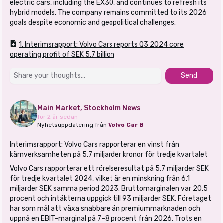
electric cars, including the EX30, and continues to refresh its
hybrid models. The company remains committed to its 2026
goals despite economic and geopolitical challenges.
1. Interimsrapport: Volvo Cars reports Q3 2024 core
operating profit of SEK 5.7 billion
Send
Main Market, Stockholm News
för 2 år sedan
Nyhetsuppdatering från
Volvo Car B
Interimsrapport: Volvo Cars rapporterar en vinst från
kärnverksamheten på 5,7 miljarder kronor för tredje kvartalet
Volvo Cars rapporterar ett rörelseresultat på 5,7 miljarder SEK
för tredje kvartalet 2024, vilket är en minskning från 6,1
miljarder SEK samma period 2023. Bruttomarginalen var 20,5
procent och intäkterna uppgick till 93 miljarder SEK. Företaget
har som mål att växa snabbare än premiummarknaden och
uppnå en EBIT-marginal på 7–8 procent från 2026. Trots en