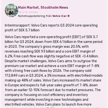
Main Market, Stockholm News
för 2 år sedan
Nyhetsuppdatering från
Volvo Car B
Interimsrapport: Volvo Cars reports Q3 2024 core operating
profit of SEK 5.7 billion
Volvo Cars reported a core operating profit (EBIT) of SEK 5.7
billion for Q3 2024, down from SEK 6.1 billion in the same period
in 2023. The company's gross margin was 20.5%, with
revenues reaching SEK 93 billion and a core EBIT margin of
6.2%. Free cash flow was slightly negative at SEK -0.4 billion.
Despite market challenges, Volvo Cars aims to outgrow the
premium car market and achieve a core EBIT margin of 7-8%
with strong free cash flows by 2026. The company sold
172,849 cars in Q3 2024, a 3% increase, with electrified models
making up 48% of sales. Volvo Cars increased its market share
in Europe and expects full-year sales growth of 7-8%, down
from an earlier 12-15% forecast due to market pressures. The
company is focusing on cost efficiency and inventory
management while investing in new technologies and
electrified vehicles. Volvo Cars plans to launch five more