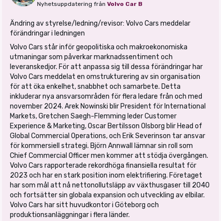
Nyhetsuppdatering från
Volvo Car B
Ändring av styrelse/ledning/revisor: Volvo Cars meddelar
förändringar i ledningen
Volvo Cars står inför geopolitiska och makroekonomiska
utmaningar som påverkar marknadssentiment och
leveranskedjor. För att anpassa sig till dessa förändringar har
Volvo Cars meddelat en omstrukturering av sin organisation
för att öka enkelhet, snabbhet och samarbete. Detta
inkluderar nya ansvarsområden för flera ledare från och med
november 2024. Arek Nowinski blir President för International
Markets, Gretchen Saegh-Flemming leder Customer
Experience & Marketing, Oscar Bertilsson Olsborg blir Head of
Global Commercial Operations, och Erik Severinson tar ansvar
för kommersiell strategi. Björn Annwall lämnar sin roll som
Chief Commercial Officer men kommer att stödja övergången.
Volvo Cars rapporterade rekordhöga finansiella resultat för
2023 och har en stark position inom elektrifiering. Företaget
har som mål att nå nettonollutsläpp av växthusgaser till 2040
och fortsätter sin globala expansion och utveckling av elbilar.
Volvo Cars har sitt huvudkontor i Göteborg och
produktionsanläggningar i flera länder.