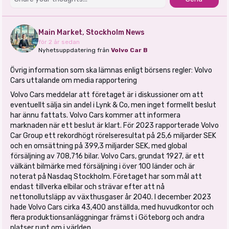
Main Market, Stockholm News
för 2 år sedan
Nyhetsuppdatering från
Volvo Car B
Övrig information som ska lämnas enligt börsens regler: Volvo
Cars uttalande om media rapportering
Volvo Cars meddelar att företaget är i diskussioner om att
eventuellt sälja sin andel i Lynk & Co, men inget formellt beslut
har ännu fattats. Volvo Cars kommer att informera
marknaden när ett beslut är klart. För 2023 rapporterade Volvo
Car Group ett rekordhögt rörelseresultat på 25,6 miljarder SEK
och en omsättning på 399,3 miljarder SEK, med global
försäljning av 708,716 bilar. Volvo Cars, grundat 1927, är ett
välkänt bilmärke med försäljning i över 100 länder och är
noterat på Nasdaq Stockholm. Företaget har som mål att
endast tillverka elbilar och strävar efter att nå
nettonollutsläpp av växthusgaser år 2040. I december 2023
hade Volvo Cars cirka 43,400 anställda, med huvudkontor och
flera produktionsanläggningar främst i Göteborg och andra
platser runt om i världen.