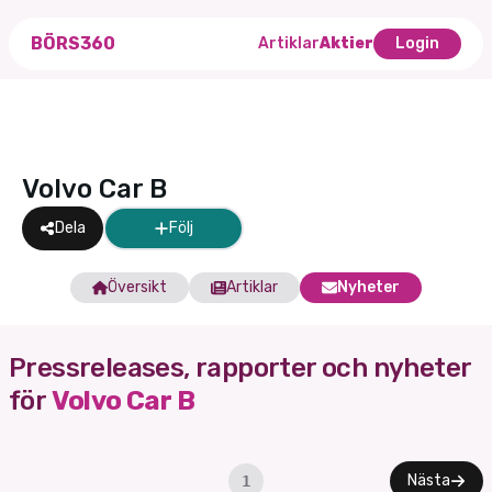
BÖRS360
Artiklar
Aktier
Login
Volvo Car B
Dela
Följ
Översikt
Artiklar
Nyheter
Pressreleases, rapporter och nyheter
för
Volvo Car B
Nästa
1