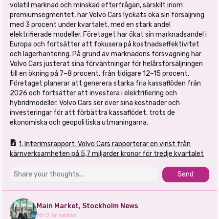
volatil marknad och minskad efterfrågan, särskilt inom
premiumsegmentet, har Volvo Cars lyckats öka sin försäljning
med 3 procent under kvartalet, med en stark andel
elektrifierade modeller. Företaget har ökat sin marknadsandel i
Europa och fortsätter att fokusera på kostnadseffektivitet
och lagerhantering. På grund av marknadens försvagning har
Volvo Cars justerat sina förväntningar för helårsförsäljningen
till en ökning på 7–8 procent, från tidigare 12–15 procent.
Företaget planerar att generera starka fria kassaflöden från
2026 och fortsätter att investera i elektrifiering och
hybridmodeller. Volvo Cars ser över sina kostnader och
investeringar för att förbättra kassaflödet, trots de
ekonomiska och geopolitiska utmaningarna.
1. Interimsrapport: Volvo Cars rapporterar en vinst från
kärnverksamheten på 5,7 miljarder kronor för tredje kvartalet
Send
Main Market, Stockholm News
för 2 år sedan