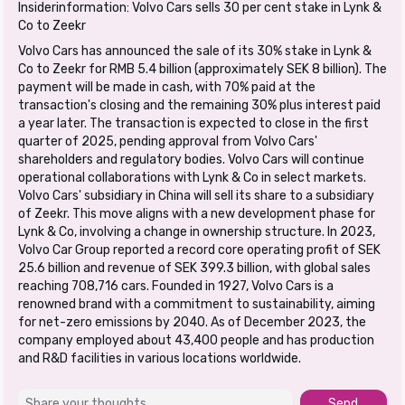
Insiderinformation: Volvo Cars sells 30 per cent stake in Lynk &
Co to Zeekr
Volvo Cars has announced the sale of its 30% stake in Lynk &
Co to Zeekr for RMB 5.4 billion (approximately SEK 8 billion). The
payment will be made in cash, with 70% paid at the
transaction's closing and the remaining 30% plus interest paid
a year later. The transaction is expected to close in the first
quarter of 2025, pending approval from Volvo Cars'
shareholders and regulatory bodies. Volvo Cars will continue
operational collaborations with Lynk & Co in select markets.
Volvo Cars' subsidiary in China will sell its share to a subsidiary
of Zeekr. This move aligns with a new development phase for
Lynk & Co, involving a change in ownership structure. In 2023,
Volvo Car Group reported a record core operating profit of SEK
25.6 billion and revenue of SEK 399.3 billion, with global sales
reaching 708,716 cars. Founded in 1927, Volvo Cars is a
renowned brand with a commitment to sustainability, aiming
for net-zero emissions by 2040. As of December 2023, the
company employed about 43,400 people and has production
and R&D facilities in various locations worldwide.
Send