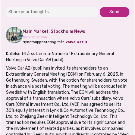
Send
Main Market, Stockholm News
för 2 år sedan
Nyhetsuppdatering från
Volvo Car B
Kallelse till årsstämma: Notice of Extraordinary General
Meeting in Volvo Car AB (publ)
Volvo Car AB (publ) has invited its shareholders to an
Extraordinary General Meeting (EGM) on February 6, 2025, in
Gothenburg, Sweden, with the option for shareholders to vote
in advance via postal voting. The meeting will be conducted in
Swedish with English translation. The EGM will address the
approval of a transaction where Volvo Cars’ subsidiary, Volvo
Cars (China) Investment Co., Ltd. (VCI), has agreed to sell its
30% equity interest in Lynk & Co Automotive Technology Co.,
Ltd. to Zhejiang Zeekr Intelligent Technology Co., Ltd. This
transaction requires EGM approval due to its significance and
the involvement of related parties, as it involves companies
controlled by Geely Auto, which is indirectly controlled by Volvo