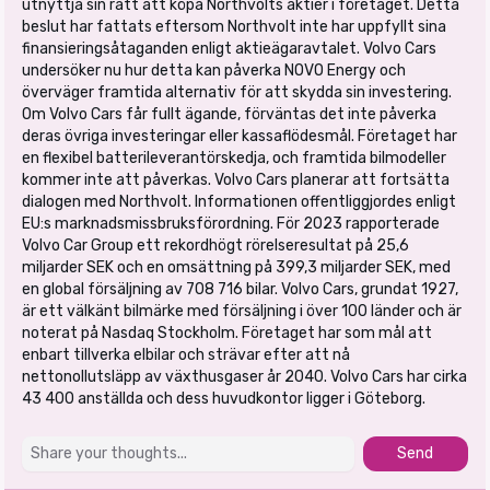
utnyttja sin rätt att köpa Northvolts aktier i företaget. Detta
beslut har fattats eftersom Northvolt inte har uppfyllt sina
finansieringsåtaganden enligt aktieägaravtalet. Volvo Cars
undersöker nu hur detta kan påverka NOVO Energy och
överväger framtida alternativ för att skydda sin investering.
Om Volvo Cars får fullt ägande, förväntas det inte påverka
deras övriga investeringar eller kassaflödesmål. Företaget har
en flexibel batterileverantörskedja, och framtida bilmodeller
kommer inte att påverkas. Volvo Cars planerar att fortsätta
dialogen med Northvolt. Informationen offentliggjordes enligt
EU:s marknadsmissbruksförordning. För 2023 rapporterade
Volvo Car Group ett rekordhögt rörelseresultat på 25,6
miljarder SEK och en omsättning på 399,3 miljarder SEK, med
en global försäljning av 708 716 bilar. Volvo Cars, grundat 1927,
är ett välkänt bilmärke med försäljning i över 100 länder och är
noterat på Nasdaq Stockholm. Företaget har som mål att
enbart tillverka elbilar och strävar efter att nå
nettonollutsläpp av växthusgaser år 2040. Volvo Cars har cirka
43 400 anställda och dess huvudkontor ligger i Göteborg.
Send