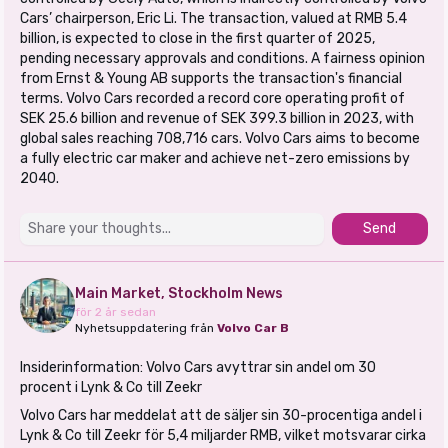
Cars’ chairperson, Eric Li. The transaction, valued at RMB 5.4
billion, is expected to close in the first quarter of 2025,
pending necessary approvals and conditions. A fairness opinion
from Ernst & Young AB supports the transaction's financial
terms. Volvo Cars recorded a record core operating profit of
SEK 25.6 billion and revenue of SEK 399.3 billion in 2023, with
global sales reaching 708,716 cars. Volvo Cars aims to become
a fully electric car maker and achieve net-zero emissions by
2040.
Send
Main Market, Stockholm News
för 2 år sedan
Nyhetsuppdatering från
Volvo Car B
Insiderinformation: Volvo Cars avyttrar sin andel om 30
procent i Lynk & Co till Zeekr
Volvo Cars har meddelat att de säljer sin 30-procentiga andel i
Lynk & Co till Zeekr för 5,4 miljarder RMB, vilket motsvarar cirka