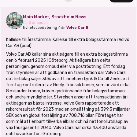
Main Market, Stockholm News
för 2 år sedan
Nyhetsuppdatering från
Volvo Car B
Kallelse till årsstämma: Kallelse till extra bolagsstämma i Volvo
Car AB (publ)
Volvo Car AB kallar sina aktieägare till en extra bolagsstämma
den 6 februari 2025 i Göteborg. Aktieägare kan delta
personligen, genom ombud eller via poströstning. Ett förslag
från styrelsen är att godkänna en transaktion där Volvo Cars
dotterbolag säljer 30% av sitt innehav i Lynk & Co till Zeekr, ett
företag kontrollerat av Geely. Transaktionen, som är värd cirka
8 miljarder kronor, kräver godkännande från bolagsstämman
och andra myndigheter. Styrelsen anser att transaktionen är i
aktieägarnas bästa intresse. Volvo Cars rapporterade ett
rekordresultat för 2023 med en omsättning på 399,3 miljarder
SEK och en global försäljning av 708,716 bilar. Företaget har
som mål att enbart tillverka elbilar och nå nettonollutsläpp av
växthusgaser till 2040. Volvo Cars har cirka 43,400 anställda
och huvudkontor i Göteborg.