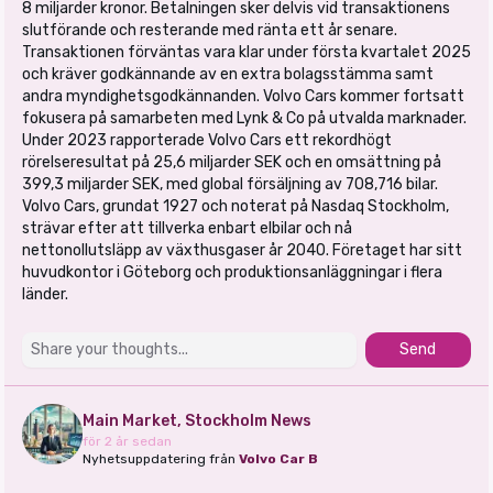
8 miljarder kronor. Betalningen sker delvis vid transaktionens
slutförande och resterande med ränta ett år senare.
Transaktionen förväntas vara klar under första kvartalet 2025
och kräver godkännande av en extra bolagsstämma samt
andra myndighetsgodkännanden. Volvo Cars kommer fortsatt
fokusera på samarbeten med Lynk & Co på utvalda marknader.
Under 2023 rapporterade Volvo Cars ett rekordhögt
rörelseresultat på 25,6 miljarder SEK och en omsättning på
399,3 miljarder SEK, med global försäljning av 708,716 bilar.
Volvo Cars, grundat 1927 och noterat på Nasdaq Stockholm,
strävar efter att tillverka enbart elbilar och nå
nettonollutsläpp av växthusgaser år 2040. Företaget har sitt
huvudkontor i Göteborg och produktionsanläggningar i flera
länder.
Send
Main Market, Stockholm News
för 2 år sedan
Nyhetsuppdatering från
Volvo Car B