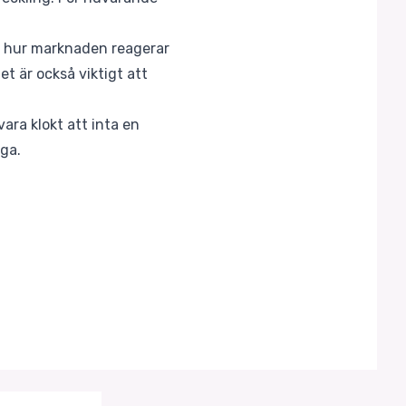
lja hur marknaden reagerar
t är också viktigt att
ra klokt att inta en
iga.