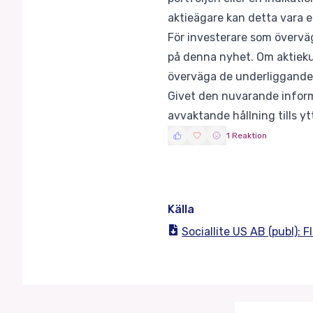
aktieägare kan detta vara ett
För investerare som överväge
på denna nyhet. Om aktiekur
överväga de underliggande 
Givet den nuvarande inform
avvaktande hållning tills ytt
1 Reaktion
Källa
Sociallite US AB (publ)