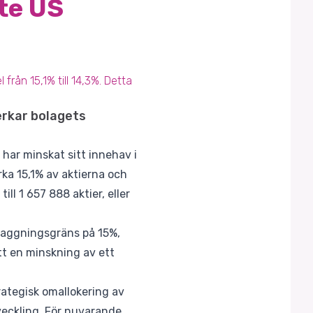
te US
från 15,1% till 14,3%. Detta
erkar bolagets
har minskat sitt innehav i
ka 15,1% av aktierna och
ll 1 657 888 aktier, eller
flaggningsgräns på 15%,
att en minskning av ett
rategisk omallokering av
tveckling. För nuvarande