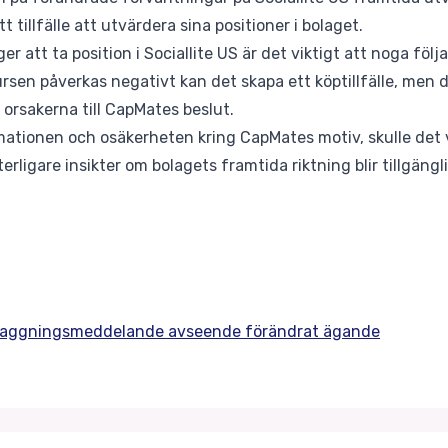
 tillfälle att utvärdera sina positioner i bolaget.
r att ta position i Sociallite US är det viktigt att noga fö
sen påverkas negativt kan det skapa ett köptillfälle, men de
orsakerna till CapMates beslut.
ationen och osäkerheten kring CapMates motiv, skulle det va
erligare insikter om bolagets framtida riktning blir tillgängl
: Flaggningsmeddelande avseende förändrat ägande