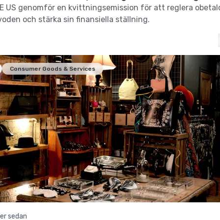
 US genomför en kvittningsemission för att reglera obetal
oden och stärka sin finansiella ställning.
Consumer Goods & Services
er sedan