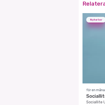
Relater
Nyheter
för en måna
Socialli
Sociallite