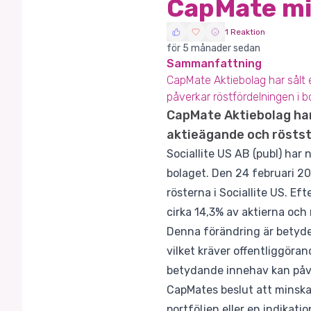
CapMate min
1 Reaktion
för 5 månader sedan
Sammanfattning
CapMate Aktiebolag har sålt en
påverkar röstfördelningen i b
CapMate Aktiebolag har 
aktieägande och röstst
Sociallite US AB (publ) har
bolaget. Den 24 februari 20
rösterna i Sociallite US. Ef
cirka 14,3% av aktierna och 
Denna förändring är betyde
vilket kräver offentliggöran
betydande innehav kan påve
CapMates beslut att minska 
portföljen eller en indikat