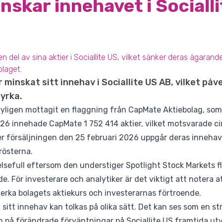
skar innehavet i Socialli
 del av sina aktier i Sociallite US, vilket sänker deras ägarandel 
olaget.
minskat sitt innehav i Sociallite US AB, vilket påv
yrka.
 nyligen mottagit en flaggning från CapMate Aktiebolag, som 
26 innehade CapMate 1 752 414 aktier, vilket motsvarade cir
ter försäljningen den 25 februari 2026 uppgår deras innehav ti
rösterna.
lsefull eftersom den understiger Spotlight Stock Markets 
de. För investerare och analytiker är det viktigt att notera 
rka bolagets aktiekurs och investerarnas förtroende.
sitt innehav kan tolkas på olika sätt. Det kan ses som en st
ion på förändrade förväntningar på Sociallite US framtida u