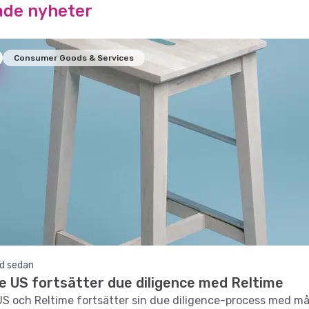
ade nyheter
Consumer Goods & Services
d sedan
te US fortsätter due diligence med Reltime
 US och Reltime fortsätter sin due diligence-process med må