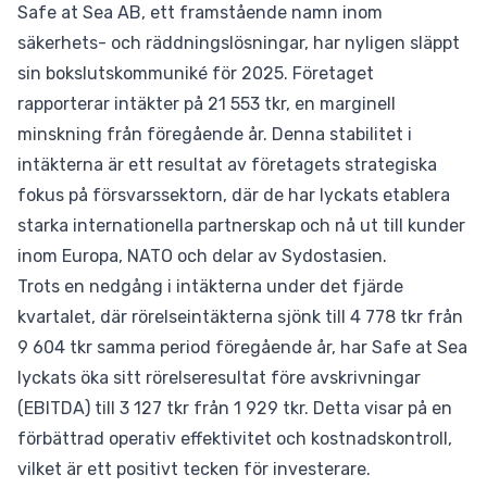
Safe at Sea AB, ett framstående namn inom
säkerhets- och räddningslösningar, har nyligen släppt
sin bokslutskommuniké för 2025. Företaget
rapporterar intäkter på 21 553 tkr, en marginell
minskning från föregående år. Denna stabilitet i
intäkterna är ett resultat av företagets strategiska
fokus på försvarssektorn, där de har lyckats etablera
starka internationella partnerskap och nå ut till kunder
inom Europa, NATO och delar av Sydostasien.
Trots en nedgång i intäkterna under det fjärde
kvartalet, där rörelseintäkterna sjönk till 4 778 tkr från
9 604 tkr samma period föregående år, har Safe at Sea
lyckats öka sitt rörelseresultat före avskrivningar
(EBITDA) till 3 127 tkr från 1 929 tkr. Detta visar på en
förbättrad operativ effektivitet och kostnadskontroll,
vilket är ett positivt tecken för investerare.