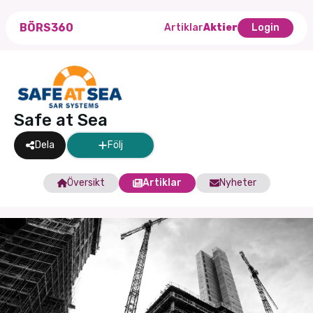
BÖRS360
Artiklar
Aktier
Login
Safe at Sea
Dela
Följ
Översikt
Artiklar
Nyheter