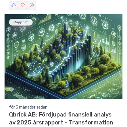
framsteg. Denna artikel analyserar rapporten i
detalj och jämför den med tidigare perioder för att
ge en helhetsbild av bolagets prestation och
Rapport
framtidsutsikter.
för 3 månader sedan
Qbrick AB: Fördjupad finansiell analys
av 2025 årsrapport - Transformation