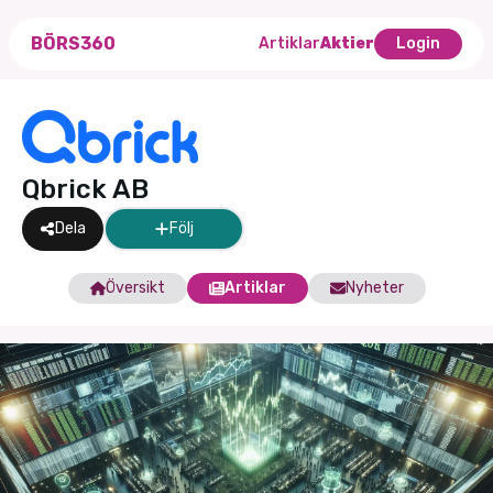
BÖRS360
Artiklar
Aktier
Login
Qbrick AB
Dela
Följ
Översikt
Artiklar
Nyheter