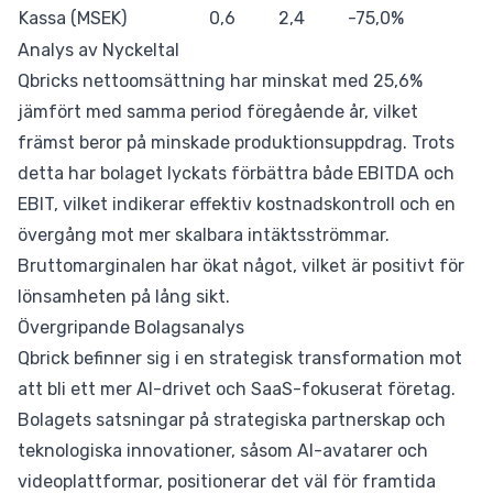
Kassa (MSEK)
0,6
2,4
-75,0%
Analys av Nyckeltal
Qbricks nettoomsättning har minskat med 25,6%
jämfört med samma period föregående år, vilket
främst beror på minskade produktionsuppdrag. Trots
detta har bolaget lyckats förbättra både EBITDA och
EBIT, vilket indikerar effektiv kostnadskontroll och en
övergång mot mer skalbara intäktsströmmar.
Bruttomarginalen har ökat något, vilket är positivt för
lönsamheten på lång sikt.
Övergripande Bolagsanalys
Qbrick befinner sig i en strategisk transformation mot
att bli ett mer AI-drivet och SaaS-fokuserat företag.
Bolagets satsningar på strategiska partnerskap och
teknologiska innovationer, såsom AI-avatarer och
videoplattformar, positionerar det väl för framtida