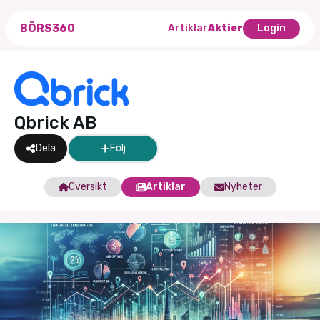
BÖRS360
Artiklar
Aktier
Login
Qbrick AB
Dela
Följ
Översikt
Artiklar
Nyheter