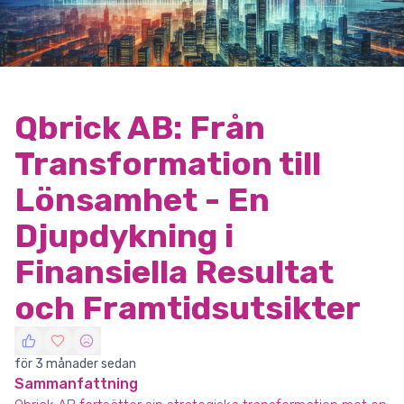
Qbrick AB: Från
Transformation till
Lönsamhet - En
Djupdykning i
Finansiella Resultat
och Framtidsutsikter
för 3 månader sedan
Sammanfattning