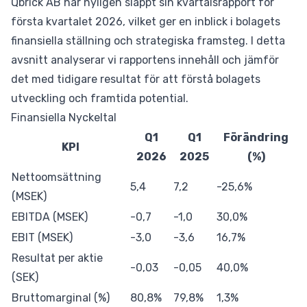
Qbrick AB har nyligen släppt sin kvartalsrapport för
första kvartalet 2026, vilket ger en inblick i bolagets
finansiella ställning och strategiska framsteg. I detta
avsnitt analyserar vi rapportens innehåll och jämför
det med tidigare resultat för att förstå bolagets
utveckling och framtida potential.
Finansiella Nyckeltal
Q1
Q1
Förändring
KPI
2026
2025
(%)
Nettoomsättning
5,4
7,2
-25,6%
(MSEK)
EBITDA (MSEK)
-0,7
-1,0
30,0%
EBIT (MSEK)
-3,0
-3,6
16,7%
Resultat per aktie
-0,03
-0,05
40,0%
(SEK)
Bruttomarginal (%)
80,8%
79,8%
1,3%