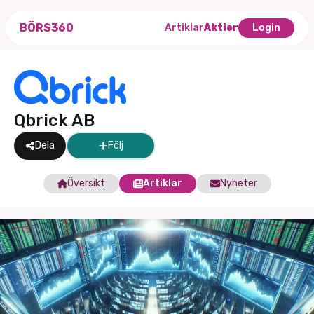
BÖRS360
Artiklar
Aktier
Login
Qbrick AB
Dela
Följ
Översikt
Artiklar
Nyheter