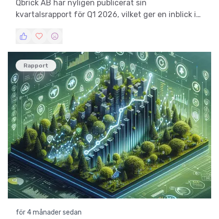
Qbrick AB har nyligen publicerat sin
kvartalsrapport för Q1 2026, vilket ger en inblick i
bolagets finansiella hälsa och strategiska
framsteg. Denna artikel analyserar rapporten i
detalj och jämför den med tidigare perioder för att
ge en helhetsbild av bolagets prestation och
Rapport
framtidsutsikter.
för 4 månader sedan