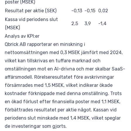
poster (MSEK)
Resultat per aktie (SEK)
-0,13
-0,15
0,02
Kassa vid periodens slut
2,5
3,9
-1,4
(MSEK)
Analys av KPI:er
Qbrick AB rapporterar en minskning i
nettoomsättningen med 0,3 MSEK jämfört med 2024,
vilket kan tillskrivas en tuffare marknad och
omställningen mot en AI-drivna och mer skalbar SaaS-
affärsmodell. Rörelseresultatet före avskrivningar
försämrades med 1,5 MSEK, vilket indikerar ökade
kostnader förknippade med denna omställning. Trots
en ökad förlust efter finansiella poster med 1,1 MSEK,
förbättrades resultatet per aktie något. Kassan vid
periodens slut minskade med 1,4 MSEK, vilket speglar
de investeringar som gjorts.