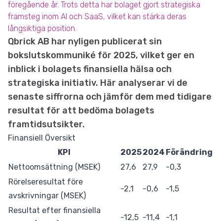
föregående år. Trots detta har bolaget gjort strategiska
framsteg inom AI och SaaS, vilket kan stärka deras
långsiktiga position.
Qbrick AB har nyligen publicerat sin
bokslutskommuniké för 2025, vilket ger en
inblick i bolagets finansiella hälsa och
strategiska initiativ. Här analyserar vi de
senaste siffrorna och jämför dem med tidigare
resultat för att bedöma bolagets
framtidsutsikter.
Finansiell Översikt
KPI
2025
2024
Förändring
Nettoomsättning (MSEK)
27,6
27,9
-0,3
Rörelseresultat före
-2,1
-0,6
-1,5
avskrivningar (MSEK)
Resultat efter finansiella
-12,5
-11,4
-1,1