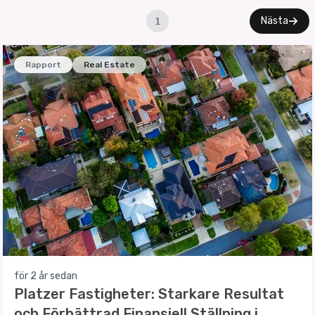
Nästa
1
Rapport
Real Estate
för 2 år sedan
Platzer Fastigheter: Starkare Resultat
och Förbättrad Finansiell Ställning i