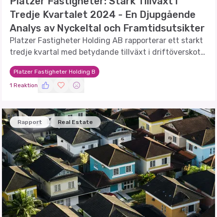
Platzer Fastigheter: Stark Tillväxt i
Tredje Kvartalet 2024 - En Djupgående
Analys av Nyckeltal och Framtidsutsikter
Platzer Fastigheter Holding AB rapporterar ett starkt
tredje kvartal med betydande tillväxt i driftöverskott
och förvaltningsresultat. Vi analyserar de senaste
Platzer Fastigheter Holding B
resultaten och jämför med tidigare perioder för att
1 Reaktion
ge en tydlig bild av bolagets utveckling.
Rapport
Real Estate