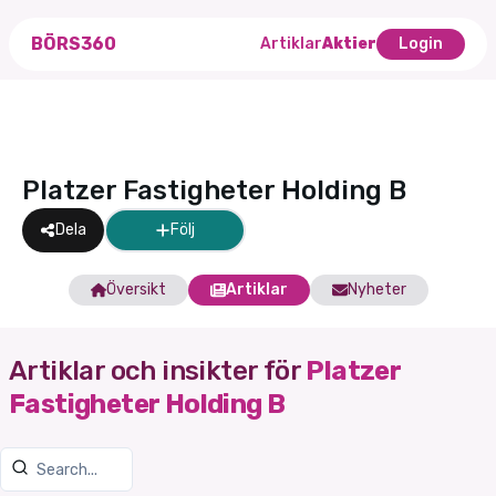
BÖRS360
Artiklar
Aktier
Login
Platzer Fastigheter Holding B
Dela
Följ
Översikt
Artiklar
Nyheter
Artiklar och insikter för
Platzer
Fastigheter Holding B