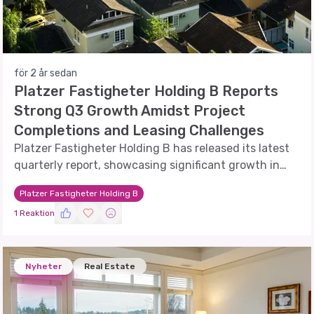
för 2 år sedan
Platzer Fastigheter Holding B Reports
Strong Q3 Growth Amidst Project
Completions and Leasing Challenges
Platzer Fastigheter Holding B has released its latest
quarterly report, showcasing significant growth in
operating surplus and property management income.
Platzer Fastigheter Holding B
This article provides an in-depth analysis of the
1 Reaktion
company's financial performance, comparing it with
previous reports.
Nyheter
Real Estate