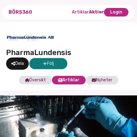
BÖRS360
Artiklar
Aktier
Login
PharmaLundensis
Dela
Följ
Översikt
Artiklar
Nyheter