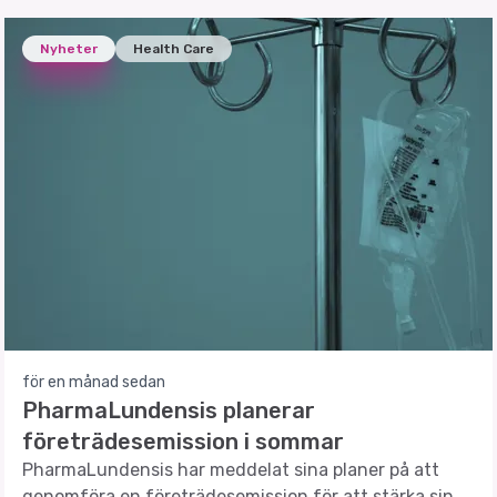
Nyheter
Health Care
för en månad sedan
PharmaLundensis planerar
företrädesemission i sommar
PharmaLundensis har meddelat sina planer på att
genomföra en företrädesemission för att stärka sin