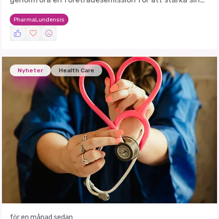
finansiella ställning och stödja framtida projekt.
PharmaLundensis
Nyheter
Health Care
för en månad sedan