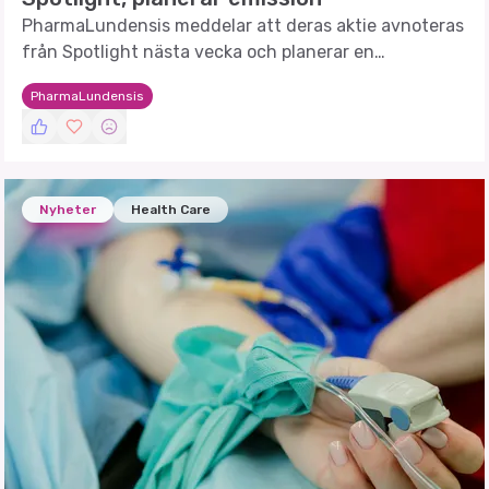
PharmaLundensis meddelar att deras aktie avnoteras
från Spotlight nästa vecka och planerar en
företrädesemission för befintliga aktieägare.
PharmaLundensis
Nyheter
Health Care