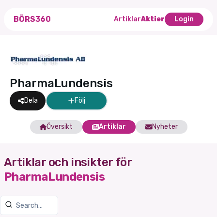
BÖRS360
Artiklar
Aktier
Login
PharmaLundensis
Dela
Följ
Översikt
Artiklar
Nyheter
Artiklar och insikter för
PharmaLundensis