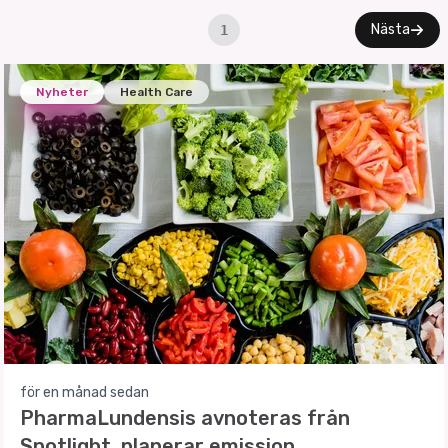
Nästa
1
Nyheter
Health Care
för en månad sedan
PharmaLundensis avnoteras från
Spotlight, planerar emission