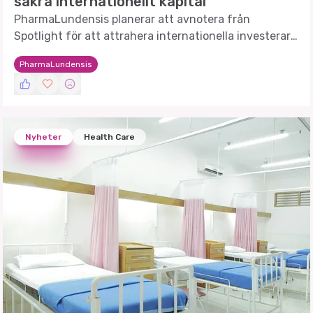
säkra internationellt kapital
PharmaLundensis planerar att avnotera från
Spotlight för att attrahera internationella investerare
och finansiera kliniska studier.
PharmaLundensis
Nyheter
Health Care