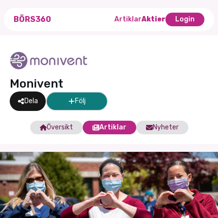
BÖRS360
Artiklar
Aktier
Login
Monivent
Dela
Följ
Översikt
Artiklar
Nyheter