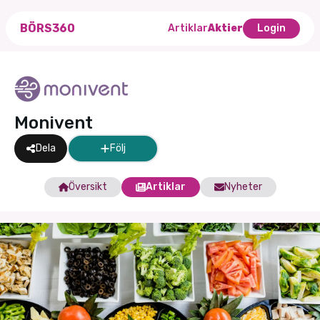
BÖRS360
Artiklar
Aktier
Login
Monivent
Dela
Följ
Översikt
Artiklar
Nyheter