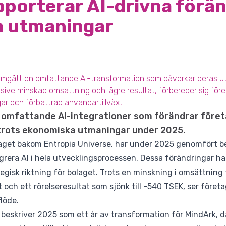
porterar AI-drivna förä
 utmaningar
mgått en omfattande AI-transformation som påverkar deras ut
ive minskad omsättning och lägre resultat, förbereder sig föret
ar och förbättrad användartillväxt.
 omfattande AI-integrationer som förändrar före
trots ekonomiska utmaningar under 2025.
aget bakom Entropia Universe, har under 2025 genomfört be
era AI i hela utvecklingsprocessen. Dessa förändringar har l
gisk riktning för bolaget. Trots en minskning i omsättning f
och ett rörelseresultat som sjönk till -540 TSEK, ser företag
löde.
eskriver 2025 som ett år av transformation för MindArk, där