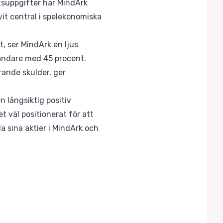
tsuppgifter har MindArk
vit central i spelekonomiska
, ser MindArk en ljus
vändare med 45 procent.
rande skulder, ger
 långsiktig positiv
 väl positionerat för att
 sina aktier i MindArk och