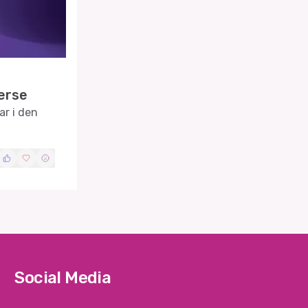
verse
r i den
Social Media