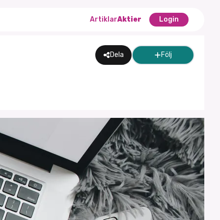
Artiklar
Aktier
Login
Dela
Följ