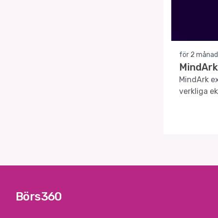
för 2 månad
MindArk 
MindArk ex
verkliga e
Börs360