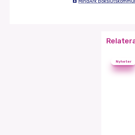
MindArk Bokslutskommu
Relater
Nyheter