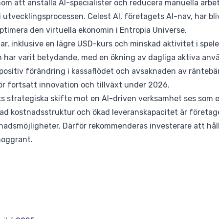
om att anställa AI-specialister och reducera manuella arbe
i utvecklingsprocessen. Celest AI, företagets AI-nav, har bli
 optimera den virtuella ekonomin i Entropia Universe.
, inklusive en lägre USD-kurs och minskad aktivitet i spelet
n har varit betydande, med en ökning av dagliga aktiva an
positiv förändring i kassaflödet och avsaknaden av räntebä
ör fortsatt innovation och tillväxt under 2026.
s strategiska skifte mot en AI-driven verksamhet ses som en
ad kostnadsstruktur och ökad leveranskapacitet är företaget
adsmöjligheter. Därför rekommenderas investerare att hålla
noggrant.