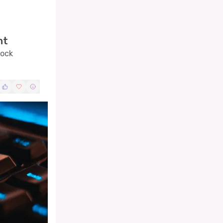
ht
tock