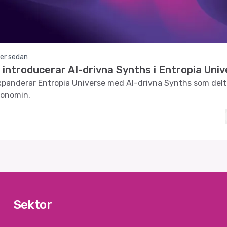
er sedan
introducerar AI-drivna Synths i Entropia Uni
panderar Entropia Universe med AI-drivna Synths som delta
konomin.
Sektor