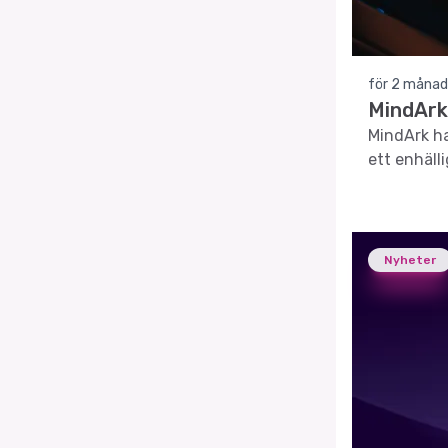
för 2 månad
MindArk
MindArk ha
ett enhäll
Nyheter