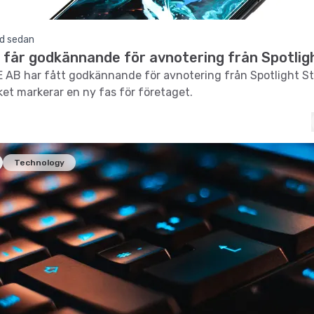
d sedan
 får godkännande för avnotering från Spotlig
 AB har fått godkännande för avnotering från Spotlight S
lket markerar en ny fas för företaget.
Technology