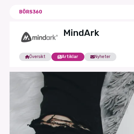
BÖRS360
MindArk
Översikt
Artiklar
Nyheter