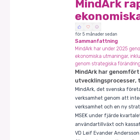
MindArk rap
ekonomiska
för 5 månader sedan
Sammanfattning
MindArk har under 2025 geno
ekonomiska utmaningar, inklus
genom strategiska förändring
MindArk har genomfört
utvecklingsprocesser, 
MindArk, det svenska föret
verksamhet genom att integr
verksamhet och en ny strate
MSEK under fjärde kvartalet 
användartillväxt och kassaf
VD Leif Evander Andersson b