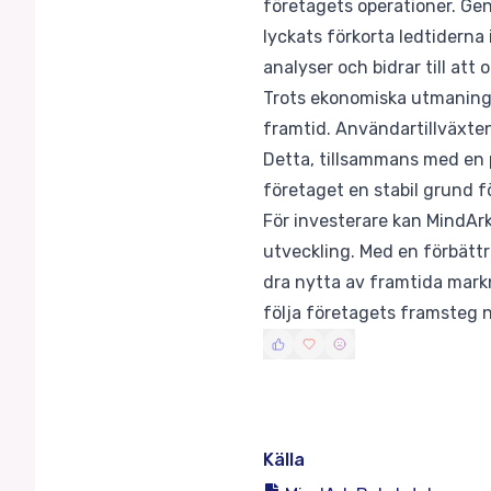
företagets operationer. Gen
lyckats förkorta ledtiderna 
analyser och bidrar till att
Trots ekonomiska utmaningar
framtid. Användartillväxte
Detta, tillsammans med en 
företaget en stabil grund f
För investerare kan MindArk
utveckling. Med en förbättr
dra nytta av framtida markn
följa företagets framsteg 
Källa