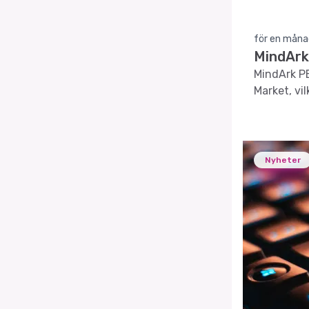
för en måna
MindArk
MindArk PE
Market, vi
Nyheter