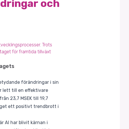
ndringar och
vecklingsprocesser. Trots
aget för framtida tillväxt
tagets
tydande förändringar i sin
ett till en effektivare
rån 23,7 MSEK till 19,7
et ett positivt trendbrott i
 AI har blivit kärnan i