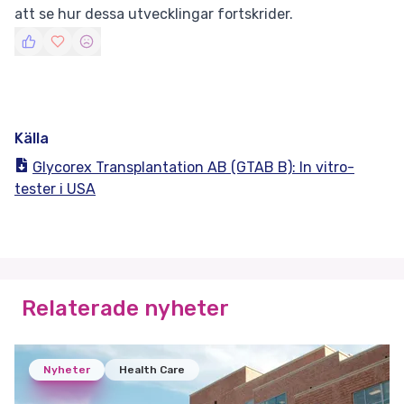
att se hur dessa utvecklingar fortskrider.
Källa
Glycorex Transplantation AB (GTAB B): In vitro-
tester i USA
Relaterade nyheter
Nyheter
Health Care