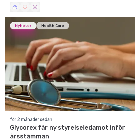
produktutveckling.
Nyheter
Health Care
för 2 månader sedan
Glycorex får ny styrelseledamot inför
årsstämman