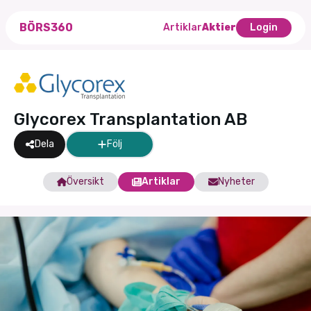
BÖRS360
Artiklar
Aktier
Login
Glycorex Transplantation AB
Dela
Följ
Översikt
Artiklar
Nyheter